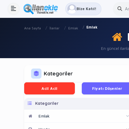
Bize Katıl!
Emlak
Ana Sayfa
İlanlar
Emlak
En güncel ilanla
Kategoriler
Acil Acil
Fiyatı Düşenler
Kategoriler
Emlak