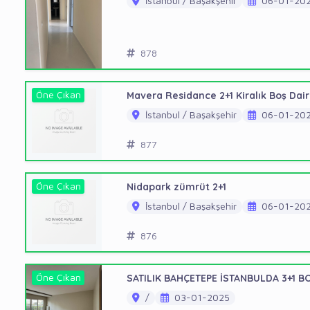
İstanbul / Başakşehir
06-01-20
878
Öne Çıkan
Mavera Residance 2+1 Kiralık Boş Dai
İstanbul / Başakşehir
06-01-20
877
Öne Çıkan
Nidapark zümrüt 2+1
İstanbul / Başakşehir
06-01-20
876
Öne Çıkan
SATILIK BAHÇETEPE İSTANBULDA 3+1 B
/
03-01-2025