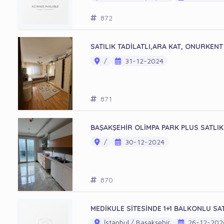
872
SATILIK TADİLATLI,ARA KAT, ONURKEN
/
31-12-2024
871
BAŞAKŞEHİR OLİMPA PARK PLUS SATLIK
/
30-12-2024
870
MEDİKULE SİTESİNDE 1+1 BALKONLU SA
İstanbul / Başakşehir
26-12-202