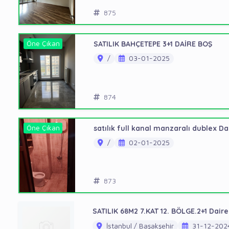
875
Öne Çıkan
SATILIK BAHÇETEPE 3+1 DAİRE BOŞ
/
03-01-2025
874
Öne Çıkan
satılık full kanal manzaralı dublex Da
/
02-01-2025
873
SATILIK 68M2 7.KAT 12. BÖLGE.2+1 Daire
İstanbul / Başakşehir
31-12-202