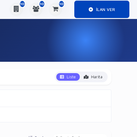
10
10
10
ILAN VER
Liste
Harita