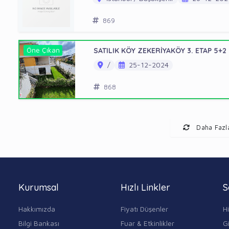
869
Öne Çıkan
SATILIK KÖY ZEKERİYAKÖY 3. ETAP 5+2
/
25-12-2024
868
Daha Fazl
Kurumsal
Hızlı Linkler
S
Hakkımızda
Fiyatı Düşenler
H
Bilgi Bankası
Fuar & Etkinlikler
Gi