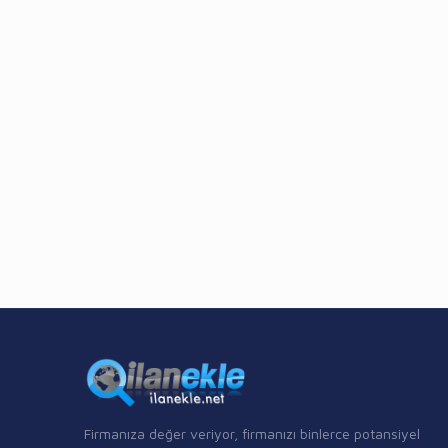
Firmanıza değer veriyor, firmanızı binlerce potansiyel