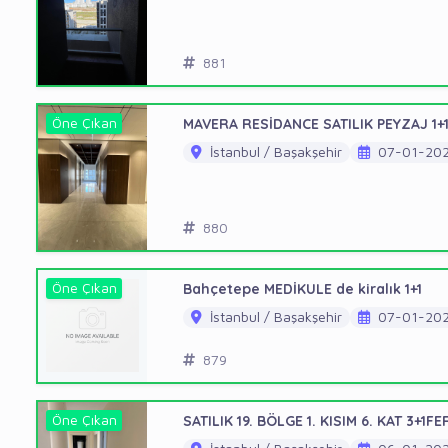
881
Öne Çıkan
MAVERA RESİDANCE SATILIK PEYZAJ 1+1
İstanbul / Başakşehir
07-01-20
880
Öne Çıkan
Bahçetepe MEDİKULE de kiralık 1+1
İstanbul / Başakşehir
07-01-20
879
Öne Çıkan
SATILIK 19. BÖLGE 1. KISIM 6. KAT 3+1F