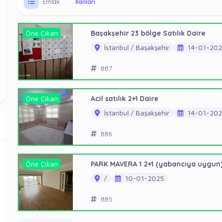
Emlak
İlanları
Öne Çıkan
Başakşehir 23 bölge Satılık Daire
İstanbul / Başakşehir
14-01-202
887
Öne Çıkan
Acil satılık 2+1 Daire
İstanbul / Başakşehir
14-01-202
886
Öne Çıkan
PARK MAVERA 1 2+1 (yabancıya uygun
/
10-01-2025
885