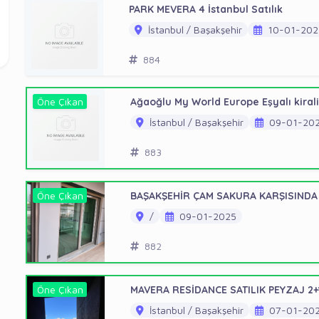
PARK MEVERA 4 İstanbul Satılık
İstanbul / Başakşehir
10-01-202
884
Öne Çıkan
Ağaoğlu My World Europe Eşyalı kirali
İstanbul / Başakşehir
09-01-20
883
Öne Çıkan
BAŞAKŞEHİR ÇAM SAKURA KARŞISINDA 
/
09-01-2025
882
Öne Çıkan
MAVERA RESİDANCE SATILIK PEYZAJ 2+
İstanbul / Başakşehir
07-01-20