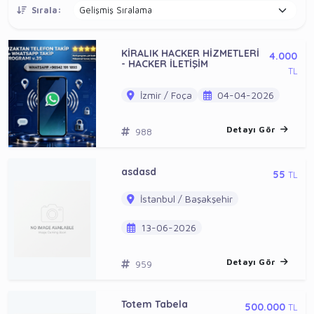
Sırala:
KİRALIK HACKER HİZMETLERİ
4.000
- HACKER İLETİŞİM
TL
İzmir / Foça
04-04-2026
Detayı Gör
988
asdasd
55
TL
İstanbul / Başakşehir
13-06-2026
Detayı Gör
959
Totem Tabela
500.000
TL