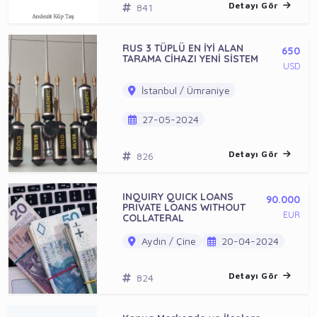
Detayı Gör
841
RUS 3 TÜPLÜ EN İYİ ALAN
650
TARAMA CİHAZI YENİ SİSTEM
USD
İstanbul / Ümraniye
27-05-2024
Detayı Gör
826
INQUIRY QUICK LOANS
90.000
PRIVATE LOANS WITHOUT
EUR
COLLATERAL
Aydın / Çine
20-04-2024
Detayı Gör
824