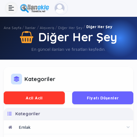
Diğer Her Şey
Ana Sayfa
İlanlar
Alışveriş
Diğer Her Şey
Diğer Her Şey
En güncel ilanları ve fırsatları keşfedin.
Kategoriler
Acil Acil
Fiyatı Düşenler
Kategoriler
Emlak