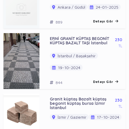
Ankara / Güdül
24-01-2025
Detayı Gör
889
ERNİ GRANİT KÜPTAŞ BEGONİT
230
KÜPTAŞ BAZALT TAŞI İstanbul
TL
İstanbul / Başakşehir
19-10-2024
Detayı Gör
844
Granit küptaş Bazalt küptaş
230
begonit küptaş bursa İzmir
TL
İstanbul
İzmir / Gaziemir
17-10-2024