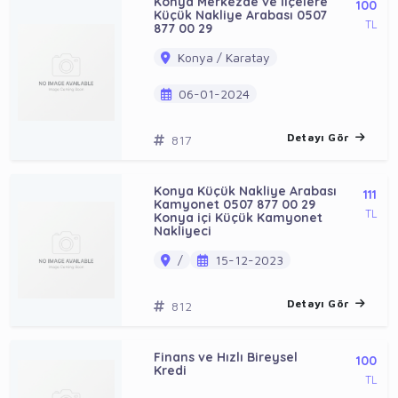
Konya Merkezde ve İlçelere
100
Küçük Nakliye Arabası 0507
TL
877 00 29
Konya / Karatay
06-01-2024
Detayı Gör
817
Konya Küçük Nakliye Arabası
111
Kamyonet 0507 877 00 29
TL
Konya içi Küçük Kamyonet
Nakliyeci
/
15-12-2023
Detayı Gör
812
Finans ve Hızlı Bireysel
100
Kredi
TL