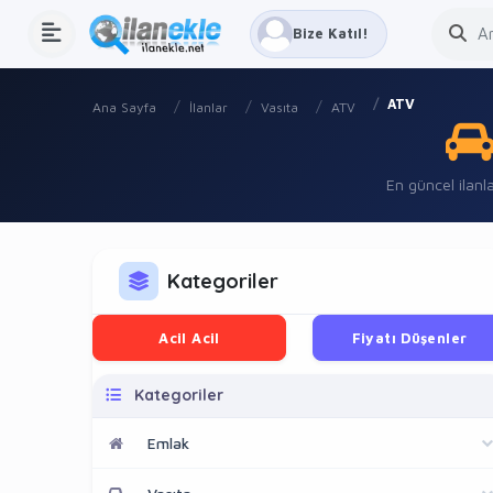
Bize Katıl!
ATV
Ana Sayfa
İlanlar
Vasıta
ATV
En güncel ilanla
Kategoriler
Acil Acil
Fiyatı Düşenler
Kategoriler
Emlak