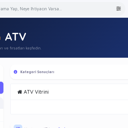
ATV
rı ve fırsatları keşfedin.
Kategori Sonuçları
ATV Vitrini