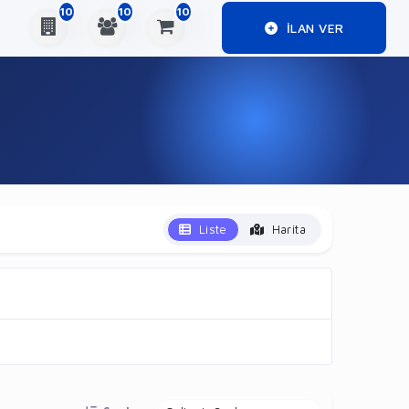
10
10
10
ILAN VER
Liste
Harita