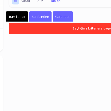
Vasıta
ATV
İlanları
Tüm İlanlar
Sahibinden
Galeriden
Seçtiğiniz kriterlere uygu