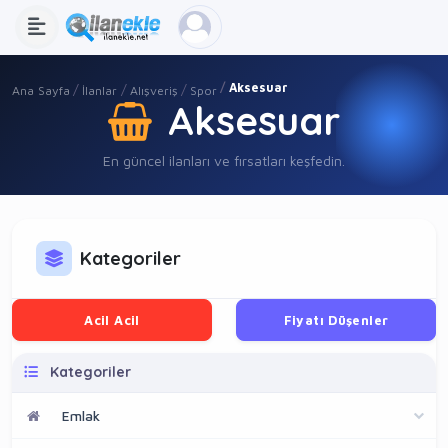
Aksesuar
Ana Sayfa
İlanlar
Alışveriş
Spor
Aksesuar
En güncel ilanları ve fırsatları keşfedin.
Kategoriler
Acil Acil
Fiyatı Düşenler
Kategoriler
Emlak