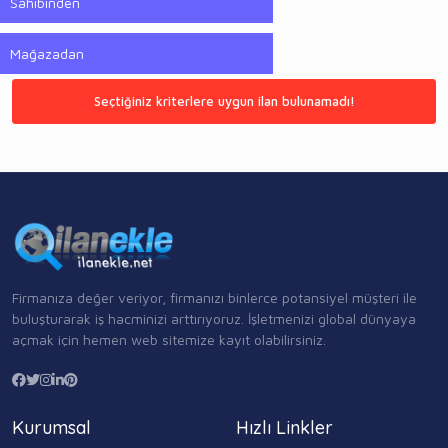
Sahibinden
Mağazadan
Seçtiğiniz kriterlere uygun ilan bulunamadı!
Firmanıza değer veriyor, firmanızı binlerce potansiyel müşteri ile
buluşturarak iş hacminizi arttırıyoruz. İşletmenizi global dünyaya
açmak için hemen web sitemize kayıt olabilirsiniz.
Kurumsal
Hızlı Linkler