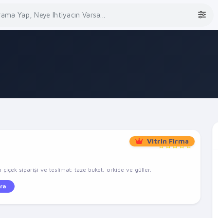
Vitrin Firma
çiçek siparişi ve teslimat; taze buket, orkide ve güller.
ra