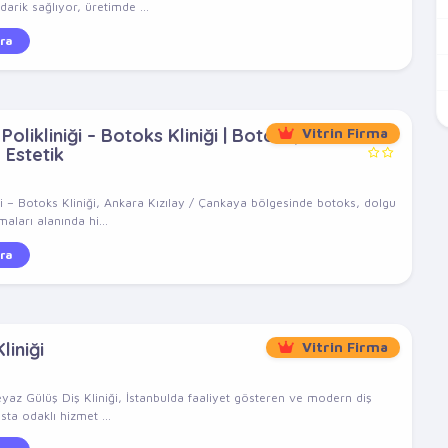
arik sağlıyor, üretimde ...
ra
olikliniği – Botoks Kliniği | Botoks,
Vitrin Firma
 Estetik
ği – Botoks Kliniği, Ankara Kızılay / Çankaya bölgesinde botoks, dolgu
aları alanında hi...
ra
liniği
Vitrin Firma
eyaz Gülüş Diş Kliniği, İstanbulda faaliyet gösteren ve modern diş
sta odaklı hizmet ...