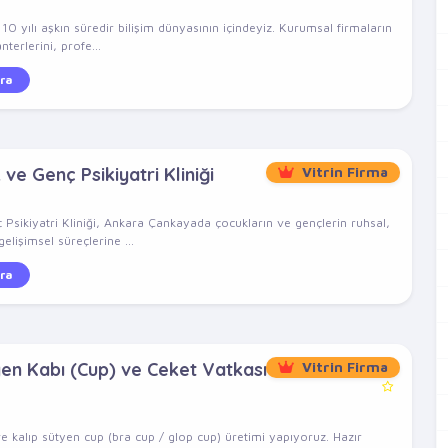
 yılı aşkın süredir bilişim dünyasının içindeyiz. Kurumsal firmaların
nterlerini, profe...
ra
e Genç Psikiyatri Kliniği
Vitrin Firma
ikiyatri Kliniği, Ankara Çankayada çocukların ve gençlerin ruhsal,
elişimsel süreçlerine ...
ra
yen Kabı (Cup) ve Ceket Vatkası
Vitrin Firma
e kalıp sütyen cup (bra cup / glop cup) üretimi yapıyoruz. Hazır