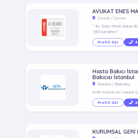
AVUKAT ENES M
Çorum / Çorum
**Av. Enes Mantı Hukuk Bü
*(89 karakter)*
Profili Gör
A
Hasta Bakıcı İstan
Bakıcısı İstanbul
İstanbul / Bakırköy
Evde huzurlu bir yaşam içi
Profili Gör
A
KURUMSAL GERİ