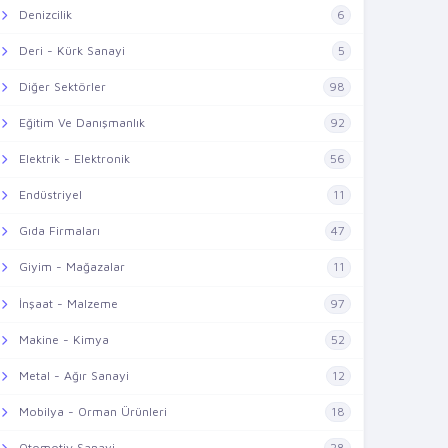
Denizcilik
6
Deri - Kürk Sanayi
5
Diğer Sektörler
98
Eğitim Ve Danışmanlık
92
Elektrik - Elektronik
56
Endüstriyel
11
Gıda Firmaları
47
Giyim - Mağazalar
11
İnşaat - Malzeme
97
Makine - Kimya
52
Metal - Ağır Sanayi
12
Mobilya - Orman Ürünleri
18
Otomotiv Sanayi
28