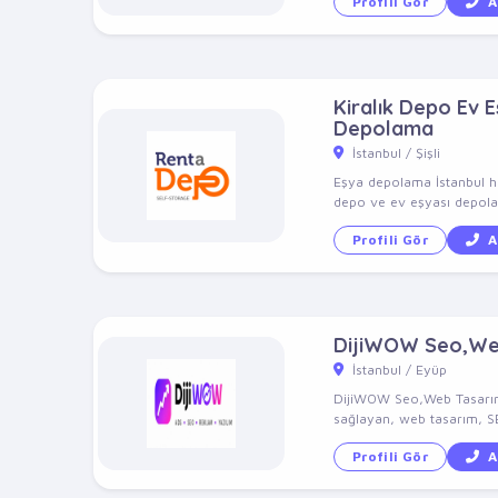
Profili Gör
A
Kiralık Depo Ev 
Depolama
İstanbul / Şişli
Eşya depolama İstanbul hi
depo ve ev eşyası depolam
Profili Gör
A
DijiWOW Seo,Web
İstanbul / Eyüp
DijiWOW Seo,Web Tasarım
sağlayan, web tasarım, SEO
Profili Gör
A