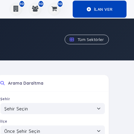
10
10
10
ILAN VER
Tüm Sektörler
Arama Daraltma
Şehir
İlçe