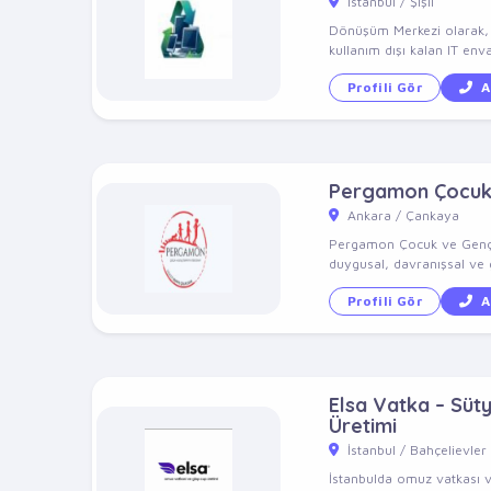
İstanbul / Şişli
Dönüşüm Merkezi olarak, 10
kullanım dışı kalan IT enva
Profili Gör
A
Pergamon Çocuk v
Ankara / Çankaya
Pergamon Çocuk ve Genç Ps
duygusal, davranışsal ve g
Profili Gör
A
Elsa Vatka – Süt
Üretimi
İstanbul / Bahçelievler
İstanbulda omuz vatkası v