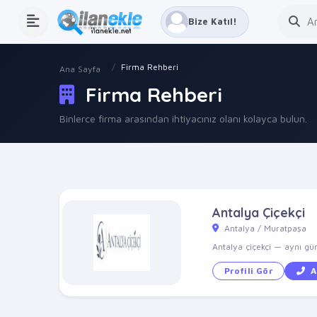
Bize Katıl!
Firma Rehberi
Ana Sayfa
Firma Rehberi
Binlerce firma arasından ihtiyacınız olanı kolayca bulun.
Antalya Çiçekçi
Antalya / Muratpaşa
Antalya çiçekçi — aynı gün 
Profili Gör
A