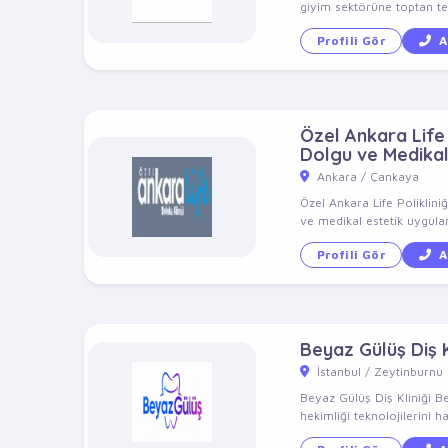
giyim sektörüne toptan ted
Profili Gör
A
Özel Ankara Life P
Dolgu ve Medikal
Ankara / Çankaya
Özel Ankara Life Poliklini
ve medikal estetik uygulam
Profili Gör
A
Beyaz Gülüş Diş K
İstanbul / Zeytinburnu
Beyaz Gülüş Diş Kliniği B
hekimliği teknolojilerini ha