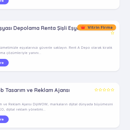
ra
Eşyası Depolama Renta Şişli Eşya
Vitrin Firma
zmetimizle eşyalarınızı güvenle saklayın. Rent A Depo olarak kiralık
a çözümleriyle yanını...
ra
 Tasarım ve Reklam Ajansı
 ve Reklam Ajansı DijiWOW, markaların dijital dünyada büyümesini
, dijital reklam yönetimi...
ra