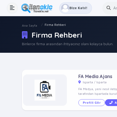
Bize Katıl!
Firma Rehberi
Ana Sayfa
Firma Rehberi
Binlerce firma arasından ihtiyacınız olanı kolayca bulun.
FA Media Ajans
Isparta / Isparta
FA Medya, yeni nesil ileti
tarafından Ispartada kuru
Profili Gör
A