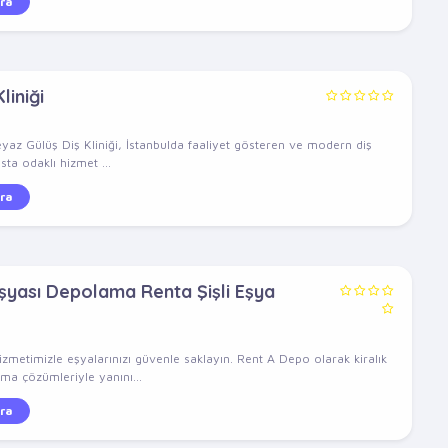
ra
liniği
eyaz Gülüş Diş Kliniği, İstanbulda faaliyet gösteren ve modern diş
sta odaklı hizmet ...
ra
Eşyası Depolama Renta Şişli Eşya
zmetimizle eşyalarınızı güvenle saklayın. Rent A Depo olarak kiralık
a çözümleriyle yanını...
ra