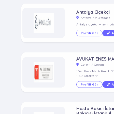
Antalya Çiçekçi
Antalya / Muratpaşa
Antalya çiçekçi — aynı gün 
Profili Gör
A
AVUKAT ENES M
Çorum / Çorum
**Av. Enes Mantı Hukuk Bü
*(89 karakter)*
Profili Gör
A
Hasta Bakıcı İstan
Bakıcısı İstanbul