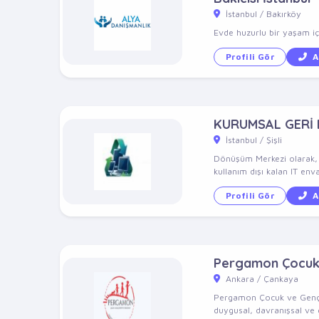
İstanbul / Bakırköy
Evde huzurlu bir yaşam içi
Profili Gör
A
KURUMSAL GERİ
İstanbul / Şişli
Dönüşüm Merkezi olarak, 10
kullanım dışı kalan IT enva
Profili Gör
A
Pergamon Çocuk v
Ankara / Çankaya
Pergamon Çocuk ve Genç Ps
duygusal, davranışsal ve g