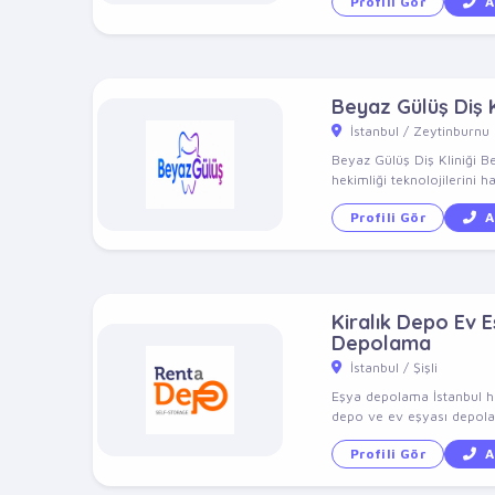
Profili Gör
A
Beyaz Gülüş Diş K
İstanbul / Zeytinburnu
Beyaz Gülüş Diş Kliniği B
hekimliği teknolojilerini ha
Profili Gör
A
Kiralık Depo Ev 
Depolama
İstanbul / Şişli
Eşya depolama İstanbul hi
depo ve ev eşyası depolam
Profili Gör
A