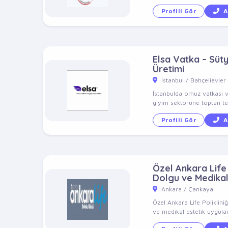
Profili Gör
A
Elsa Vatka – Süt
Üretimi
İstanbul / Bahçelievler
İstanbulda omuz vatkası v
giyim sektörüne toptan ted
Profili Gör
A
Özel Ankara Life P
Dolgu ve Medikal
Ankara / Çankaya
Özel Ankara Life Poliklini
ve medikal estetik uygulam