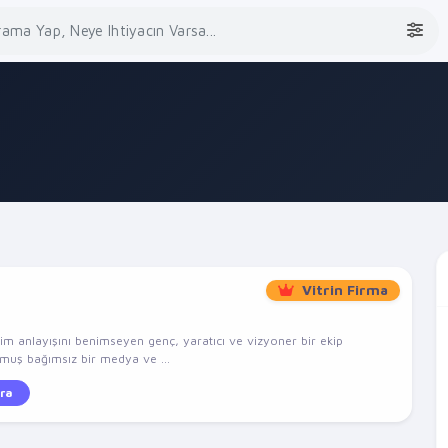
Vitrin Firma
şim anlayışını benimseyen genç, yaratıcı ve vizyoner bir ekip
lmuş bağımsız bir medya ve ...
ra