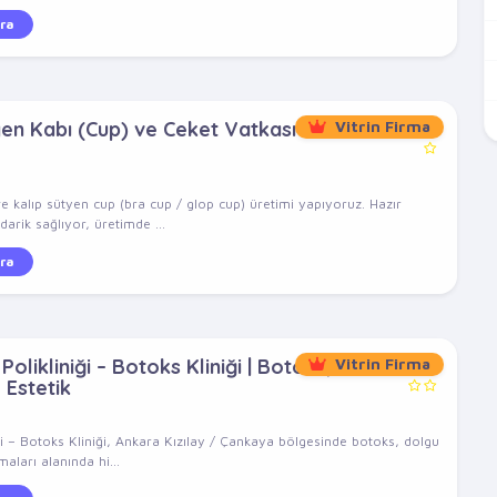
ra
yen Kabı (Cup) ve Ceket Vatkası
Vitrin Firma
e kalıp sütyen cup (bra cup / glop cup) üretimi yapıyoruz. Hazır
arik sağlıyor, üretimde ...
ra
olikliniği – Botoks Kliniği | Botoks,
Vitrin Firma
 Estetik
ği – Botoks Kliniği, Ankara Kızılay / Çankaya bölgesinde botoks, dolgu
aları alanında hi...