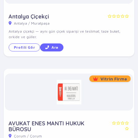
Antalya Çiçekçi
Antalya / Muratpaşa
Antalya çiçekçi — aynı gün çiçek siparişi ve teslimat; taze buket,
orkide ve güller.
Profili Gör
Ara
Vitrin Firma
AVUKAT ENES MANTI HUKUK
BÜROSU
Çorum / Çorum