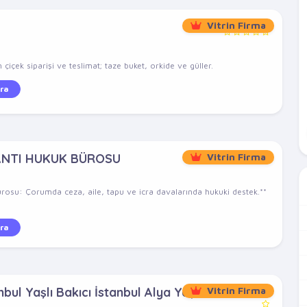
Vitrin Firma
çiçek siparişi ve teslimat; taze buket, orkide ve güller.
ra
ANTI HUKUK BÜROSU
Vitrin Firma
rosu: Çorumda ceza, aile, tapu ve icra davalarında hukuki destek.**
ra
bul Yaşlı Bakıcı İstanbul Alya Yaşlı
Vitrin Firma