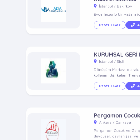
İstanbul / Bakırköy
Evde huzurlu bir yaşam içi
Profili Gör
A
KURUMSAL GERİ
İstanbul / Şişli
Dönüşüm Merkezi olarak, 10
kullanım dışı kalan IT enva
Profili Gör
A
Pergamon Çocuk v
Ankara / Çankaya
Pergamon Çocuk ve Genç Ps
duygusal, davranışsal ve g