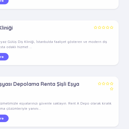
ra
liniği
eyaz Gülüş Diş Kliniği, İstanbulda faaliyet gösteren ve modern diş
sta odaklı hizmet ...
ra
Eşyası Depolama Renta Şişli Eşya
zmetimizle eşyalarınızı güvenle saklayın. Rent A Depo olarak kiralık
a çözümleriyle yanını...
ra