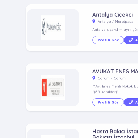
Antalya Çiçekçi
Antalya / Muratpaşa
Antalya çiçekçi — aynı gün 
Profili Gör
A
AVUKAT ENES M
Çorum / Çorum
**Av. Enes Mantı Hukuk Bü
*(89 karakter)*
Profili Gör
A
Hasta Bakıcı İstan
Bakıcısı İstanbul