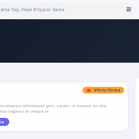
Vitrin Firma
şim anlayışını benimseyen genç, yaratıcı ve vizyoner bir ekip
lmuş bağımsız bir medya ve ...
ra