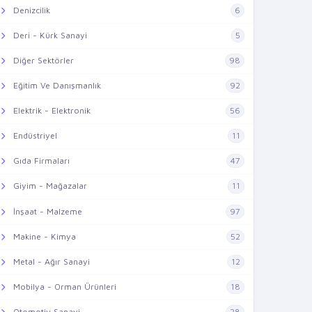
Denizcilik
6
Deri - Kürk Sanayi
5
Diğer Sektörler
98
Eğitim Ve Danışmanlık
92
Elektrik - Elektronik
56
Endüstriyel
11
Gıda Firmaları
47
Giyim - Mağazalar
11
İnşaat - Malzeme
97
Makine - Kimya
52
Metal - Ağır Sanayi
12
Mobilya - Orman Ürünleri
18
Otomotiv Sanayi
28