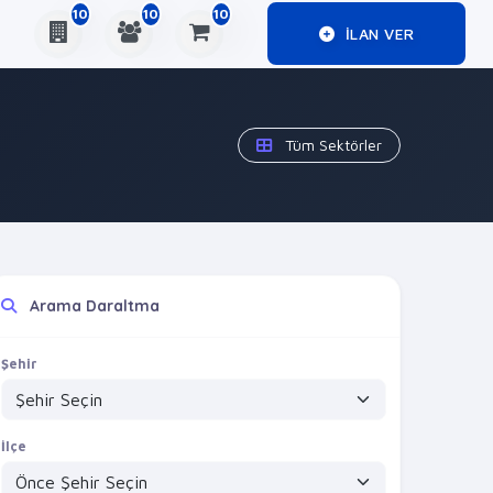
10
10
10
ILAN VER
Tüm Sektörler
Arama Daraltma
Şehir
İlçe