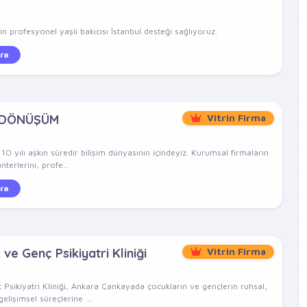
n profesyonel yaşlı bakıcısı İstanbul desteği sağlıyoruz.
ra
 DÖNÜŞÜM
Vitrin Firma
 yılı aşkın süredir bilişim dünyasının içindeyiz. Kurumsal firmaların
nterlerini, profe...
ra
e Genç Psikiyatri Kliniği
Vitrin Firma
ikiyatri Kliniği, Ankara Çankayada çocukların ve gençlerin ruhsal,
elişimsel süreçlerine ...