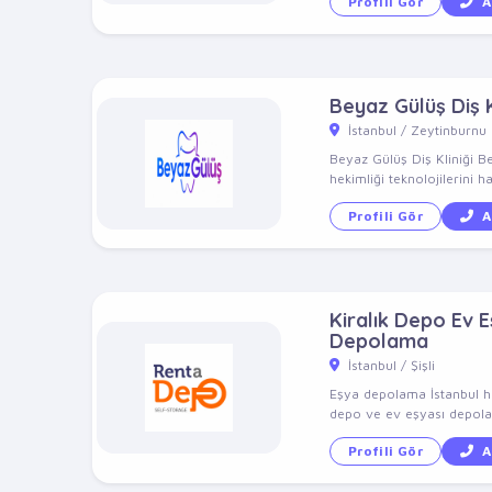
Profili Gör
A
Beyaz Gülüş Diş K
İstanbul / Zeytinburnu
Beyaz Gülüş Diş Kliniği B
hekimliği teknolojilerini ha
Profili Gör
A
Kiralık Depo Ev 
Depolama
İstanbul / Şişli
Eşya depolama İstanbul hi
depo ve ev eşyası depolam
Profili Gör
A