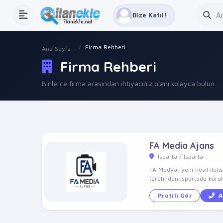
Bize Katıl!
Firma Rehberi
Ana Sayfa
Firma Rehberi
Binlerce firma arasından ihtiyacınız olanı kolayca bulun.
FA Media Ajans
Isparta / Isparta
FA Medya, yeni nesil ileti
tarafından Ispartada kuru
Profili Gör
A