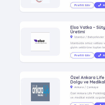
Profili Gör
A
Elsa Vatka – Süt
Üretimi
İstanbul / Bahçelievler
İstanbulda omuz vatkası v
giyim sektörüne toptan ted
Profili Gör
A
Özel Ankara Life P
Dolgu ve Medikal
Ankara / Çankaya
Özel Ankara Life Poliklini
ve medikal estetik uygulam