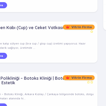
ra
yen Kabı (Cup) ve Ceket Vatkası
Vitrin Firma
e kalıp sütyen cup (bra cup / glop cup) üretimi yapıyoruz. Hazır
arik sağlıyor, üretimde ...
ra
olikliniği – Botoks Kliniği | Botoks,
Vitrin Firma
 Estetik
ği – Botoks Kliniği, Ankara Kızılay / Çankaya bölgesinde botoks, dolgu
aları alanında hi...