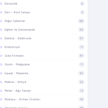
Denizcilik
6
Deri - Kürk Sanayi
5
Diğer Sektörler
98
Eğitim Ve Danışmanlık
92
Elektrik - Elektronik
57
Endüstriyel
11
Gıda Firmaları
47
Giyim - Mağazalar
11
İnşaat - Malzeme
97
Makine - Kimya
52
Metal - Ağır Sanayi
12
Mobilya - Orman Ürünleri
18
Otomotiv Sanayi
28