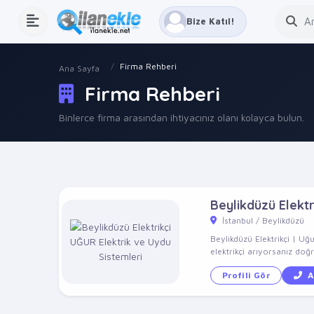
Bize Katıl!
Firma Rehberi
Ana Sayfa
Firma Rehberi
Binlerce firma arasından ihtiyacınız olanı kolayca bulun.
Beylikdüzü Elektr
İstanbul / Beylikdüzü
Beylikdüzü Elektrikçi | Uğ
elektrikçi arıyorsanız doğ
Profili Gör
A