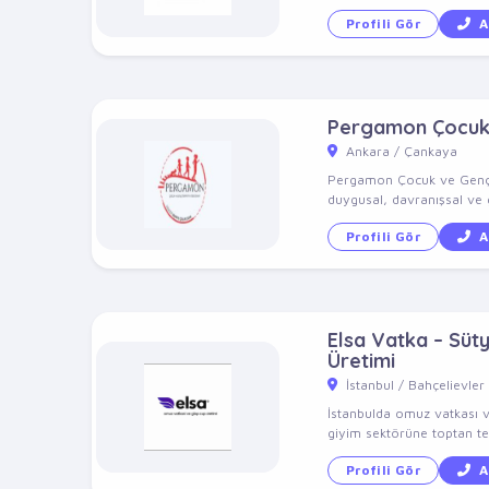
Profili Gör
A
Pergamon Çocuk v
Ankara / Çankaya
Pergamon Çocuk ve Genç Ps
duygusal, davranışsal ve g
Profili Gör
A
Elsa Vatka – Süt
Üretimi
İstanbul / Bahçelievler
İstanbulda omuz vatkası v
giyim sektörüne toptan ted
Profili Gör
A