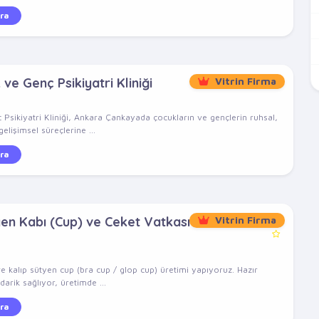
ra
e Genç Psikiyatri Kliniği
Vitrin Firma
ikiyatri Kliniği, Ankara Çankayada çocukların ve gençlerin ruhsal,
elişimsel süreçlerine ...
ra
yen Kabı (Cup) ve Ceket Vatkası
Vitrin Firma
e kalıp sütyen cup (bra cup / glop cup) üretimi yapıyoruz. Hazır
arik sağlıyor, üretimde ...
ra