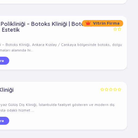
olikliniği – Botoks Kliniği | Botoks,
Vitrin Firma
 Estetik
ği – Botoks Kliniği, Ankara Kızılay / Çankaya bölgesinde botoks, dolgu
aları alanında hi...
ra
liniği
eyaz Gülüş Diş Kliniği, İstanbulda faaliyet gösteren ve modern diş
sta odaklı hizmet ...
ra