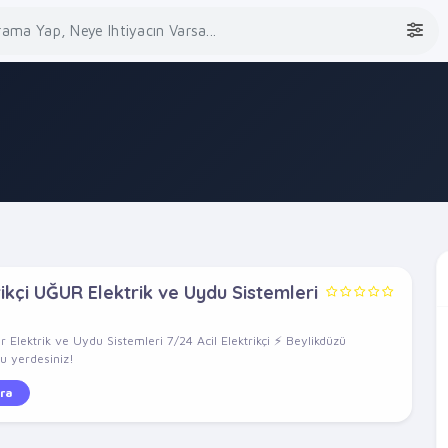
ikçi UĞUR Elektrik ve Uydu Sistemleri
ur Elektrik ve Uydu Sistemleri 7/24 Acil Elektrikçi ⚡ Beylikdüzü
ru yerdesiniz!
ra