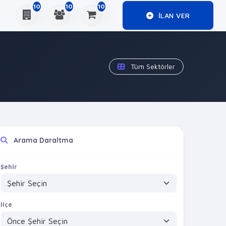
10
10
10
ILAN VER
Tüm Sektörler
Arama Daraltma
Şehir
İlçe