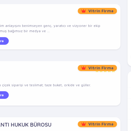
Vitrin Firma
şim anlayışını benimseyen genç, yaratıcı ve vizyoner bir ekip
lmuş bağımsız bir medya ve ...
ra
Vitrin Firma
çiçek siparişi ve teslimat; taze buket, orkide ve güller.
ra
ANTI HUKUK BÜROSU
Vitrin Firma