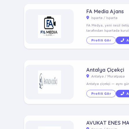
FA Media Ajans
Isparta / Isparta
FA Medya, yeni nesil ileti
tarafından Ispartada kuru
Profili Gör
A
Antalya Çiçekçi
Antalya / Muratpaşa
Antalya çiçekçi — aynı gün 
Profili Gör
A
AVUKAT ENES M