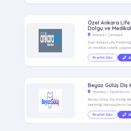
Özel Ankara Life P
Dolgu ve Medikal
Ankara / Çankaya
Özel Ankara Life Poliklini
ve medikal estetik uygulam
Profili Gör
A
Beyaz Gülüş Diş K
İstanbul / Zeytinburnu
Beyaz Gülüş Diş Kliniği B
hekimliği teknolojilerini ha
Profili Gör
A