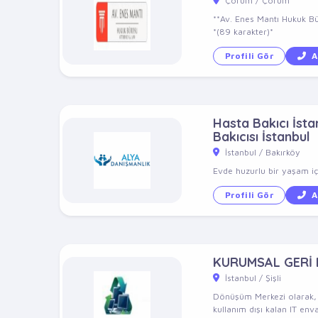
Çorum / Çorum
**Av. Enes Mantı Hukuk Bü
*(89 karakter)*
Profili Gör
A
Hasta Bakıcı İstan
Bakıcısı İstanbul
İstanbul / Bakırköy
Evde huzurlu bir yaşam içi
Profili Gör
A
KURUMSAL GERİ
İstanbul / Şişli
Dönüşüm Merkezi olarak, 10
kullanım dışı kalan IT enva