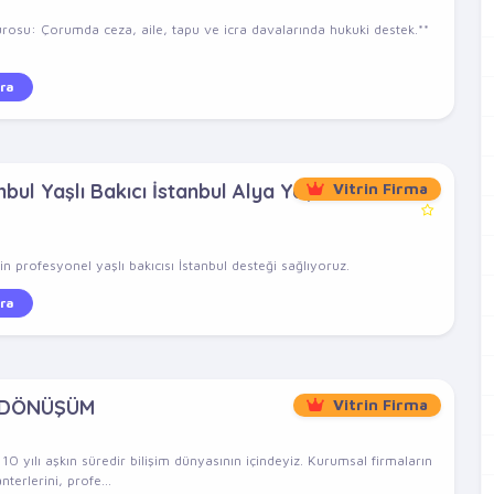
rosu: Çorumda ceza, aile, tapu ve icra davalarında hukuki destek.**
ra
bul Yaşlı Bakıcı İstanbul Alya Yaşlı
Vitrin Firma
n profesyonel yaşlı bakıcısı İstanbul desteği sağlıyoruz.
ra
 DÖNÜŞÜM
Vitrin Firma
 yılı aşkın süredir bilişim dünyasının içindeyiz. Kurumsal firmaların
nterlerini, profe...