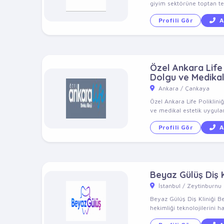
giyim sektörüne toptan ted
Profili Gör
A
Özel Ankara Life P
Dolgu ve Medikal
Ankara / Çankaya
Özel Ankara Life Poliklini
ve medikal estetik uygulam
Profili Gör
A
Beyaz Gülüş Diş K
İstanbul / Zeytinburnu
Beyaz Gülüş Diş Kliniği B
hekimliği teknolojilerini ha