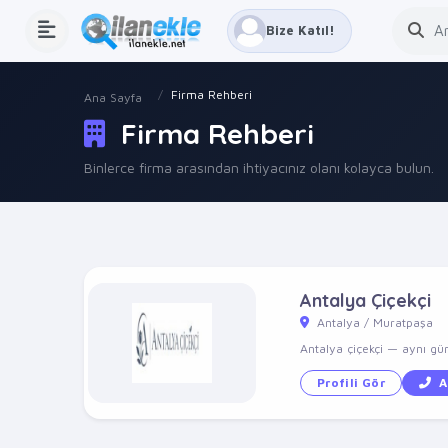
Bize Katıl!
Firma Rehberi
Ana Sayfa
Firma Rehberi
Binlerce firma arasından ihtiyacınız olanı kolayca bulun.
Antalya Çiçekçi
Antalya / Muratpaşa
Antalya çiçekçi — aynı gün 
Profili Gör
A