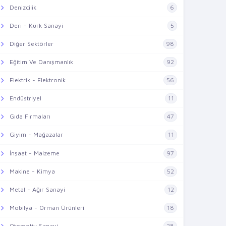
Denizcilik
6
Deri - Kürk Sanayi
5
Diğer Sektörler
98
Eğitim Ve Danışmanlık
92
Elektrik - Elektronik
56
Endüstriyel
11
Gıda Firmaları
47
Giyim - Mağazalar
11
İnşaat - Malzeme
97
Makine - Kimya
52
Metal - Ağır Sanayi
12
Mobilya - Orman Ürünleri
18
Otomotiv Sanayi
28