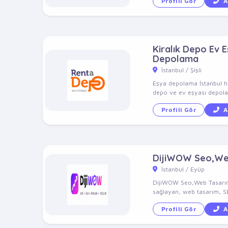
Profili Gör
A
Kiralık Depo Ev 
Depolama
İstanbul / Şişli
Eşya depolama İstanbul hi
depo ve ev eşyası depolam
Profili Gör
A
DijiWOW Seo,Web
İstanbul / Eyüp
DijiWOW Seo,Web Tasarım
sağlayan, web tasarım, SEO
Profili Gör
A