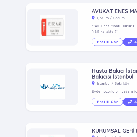
AVUKAT ENES M
Çorum / Çorum
**Av. Enes Mantı Hukuk Bü
*(89 karakter)*
Profili Gör
A
Hasta Bakıcı İstan
Bakıcısı İstanbul
İstanbul / Bakırköy
Evde huzurlu bir yaşam içi
Profili Gör
A
KURUMSAL GERİ