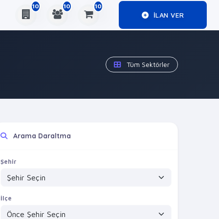
10
10
10
ILAN VER
Tüm Sektörler
Arama Daraltma
Şehir
İlçe