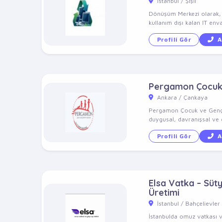
İstanbul / Şişli
Dönüşüm Merkezi olarak, 10
kullanım dışı kalan IT enva
Profili Gör
A
Pergamon Çocuk v
Ankara / Çankaya
Pergamon Çocuk ve Genç Ps
duygusal, davranışsal ve g
Profili Gör
A
Elsa Vatka – Süt
Üretimi
İstanbul / Bahçelievler
İstanbulda omuz vatkası v