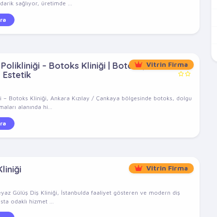
arik sağlıyor, üretimde ...
ra
olikliniği – Botoks Kliniği | Botoks,
Vitrin Firma
 Estetik
ği – Botoks Kliniği, Ankara Kızılay / Çankaya bölgesinde botoks, dolgu
aları alanında hi...
ra
liniği
Vitrin Firma
eyaz Gülüş Diş Kliniği, İstanbulda faaliyet gösteren ve modern diş
sta odaklı hizmet ...