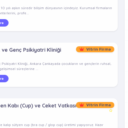
 yılı aşkın süredir bilişim dünyasının içindeyiz. Kurumsal firmaların
nterlerini, profe...
ra
e Genç Psikiyatri Kliniği
Vitrin Firma
ikiyatri Kliniği, Ankara Çankayada çocukların ve gençlerin ruhsal,
elişimsel süreçlerine ...
ra
yen Kabı (Cup) ve Ceket Vatkası
Vitrin Firma
e kalıp sütyen cup (bra cup / glop cup) üretimi yapıyoruz. Hazır