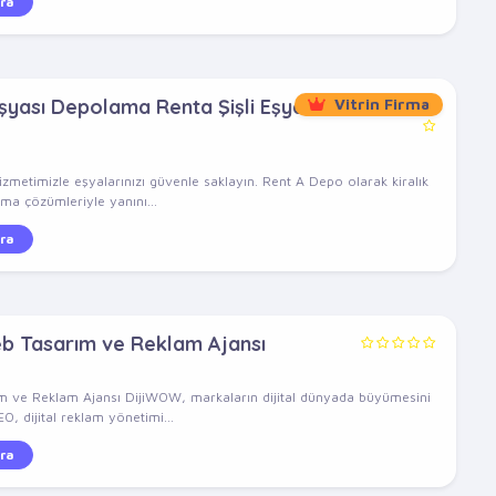
ra
Eşyası Depolama Renta Şişli Eşya
Vitrin Firma
zmetimizle eşyalarınızı güvenle saklayın. Rent A Depo olarak kiralık
a çözümleriyle yanını...
ra
 Tasarım ve Reklam Ajansı
 ve Reklam Ajansı DijiWOW, markaların dijital dünyada büyümesini
, dijital reklam yönetimi...
ra