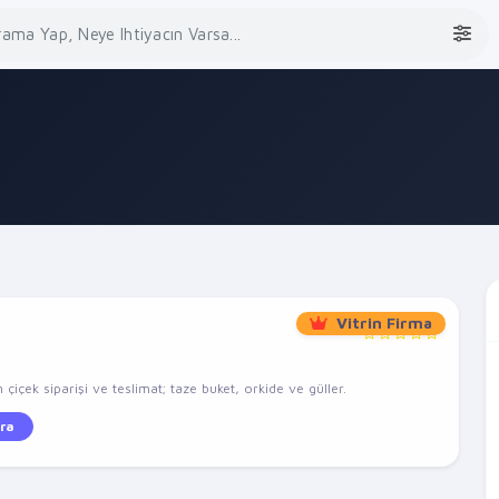
Vitrin Firma
çiçek siparişi ve teslimat; taze buket, orkide ve güller.
ra