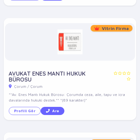
Vitrin Firma
AVUKAT ENES MANTI HUKUK
BÜROSU
Çorum / Çorum
**Av. Enes Mantı Hukuk Bürosu: Çorumda ceza, aile, tapu ve icra
davalarında hukuki destek.** *(89 karakter)*
Profili Gör
Ara