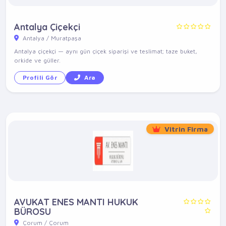
Antalya Çiçekçi
Antalya / Muratpaşa
Antalya çiçekçi — aynı gün çiçek siparişi ve teslimat; taze buket,
orkide ve güller.
Profili Gör
Ara
Vitrin Firma
AVUKAT ENES MANTI HUKUK
BÜROSU
Çorum / Çorum