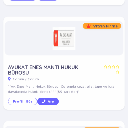
Vitrin Firma
AVUKAT ENES MANTI HUKUK
BÜROSU
Çorum / Çorum
**Av. Enes Mantı Hukuk Bürosu: Çorumda ceza, aile, tapu ve icra
davalarında hukuki destek.** *(89 karakter)*
Profili Gör
Ara