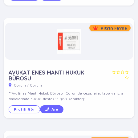
Vitrin Firma
AVUKAT ENES MANTI HUKUK
BÜROSU
Çorum / Çorum
**Av. Enes Mantı Hukuk Bürosu: Çorumda ceza, aile, tapu ve icra
davalarında hukuki destek.** *(89 karakter)*
Profili Gör
Ara