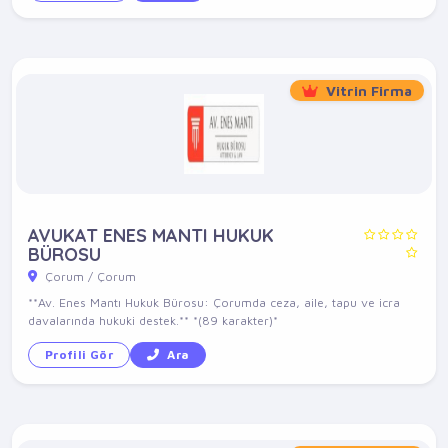
Vitrin Firma
AVUKAT ENES MANTI HUKUK
BÜROSU
Çorum / Çorum
**Av. Enes Mantı Hukuk Bürosu: Çorumda ceza, aile, tapu ve icra
davalarında hukuki destek.** *(89 karakter)*
Profili Gör
Ara