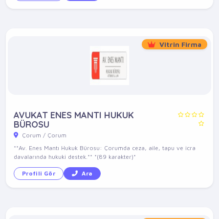
Vitrin Firma
AVUKAT ENES MANTI HUKUK
BÜROSU
Çorum / Çorum
**Av. Enes Mantı Hukuk Bürosu: Çorumda ceza, aile, tapu ve icra
davalarında hukuki destek.** *(89 karakter)*
Profili Gör
Ara