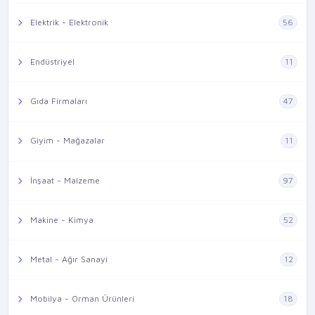
Elektrik - Elektronik
56
Endüstriyel
11
Gıda Firmaları
47
Giyim - Mağazalar
11
İnşaat - Malzeme
97
Makine - Kimya
52
Metal - Ağır Sanayi
12
Mobilya - Orman Ürünleri
18