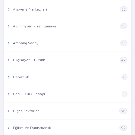
Alışveriş Merkezileri
55
Alüminyum - Yan Sanayii
13
Ambalaj Sanayii
11
Bilgisayar - Bilişim
42
Denizcilik
6
Deri - Kürk Sanayi
5
Diğer Sektörler
98
Eğitim Ve Danışmanlık
92