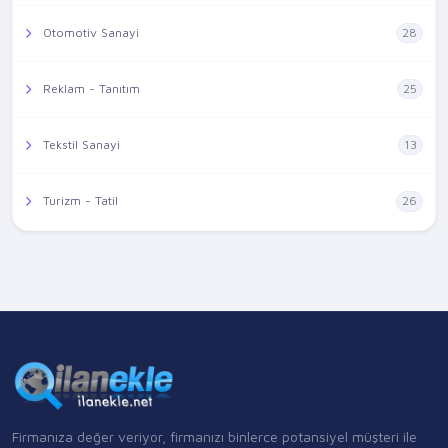
Otomotiv Sanayi
28
Reklam - Tanıtım
25
Tekstil Sanayi
13
Turizm - Tatil
26
Firmanıza değer veriyor, firmanızı binlerce potansiyel müşteri ile