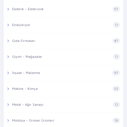
Elektrik - Elektronik
57
Endüstriyel
11
Gıda Firmaları
47
Giyim - Mağazalar
11
İnşaat - Malzeme
97
Makine - Kimya
52
Metal - Ağır Sanayi
12
Mobilya - Orman Ürünleri
18