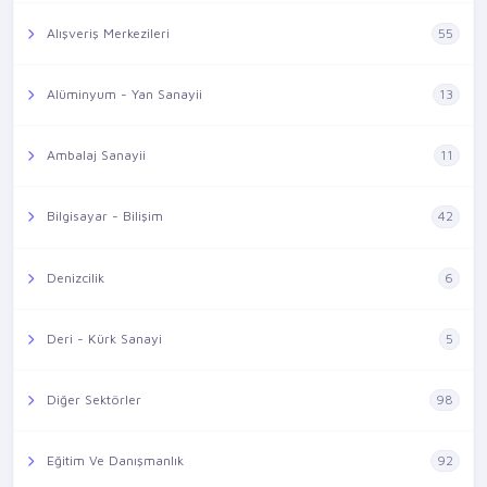
Alışveriş Merkezileri
55
Alüminyum - Yan Sanayii
13
Ambalaj Sanayii
11
Bilgisayar - Bilişim
42
Denizcilik
6
Deri - Kürk Sanayi
5
Diğer Sektörler
98
Eğitim Ve Danışmanlık
92