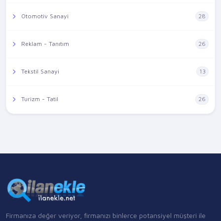
Otomotiv Sanayi
28
Reklam - Tanıtım
26
Tekstil Sanayi
13
Turizm - Tatil
26
Firmanıza değer veriyor, firmanızı binlerce potansiyel müşteri ile