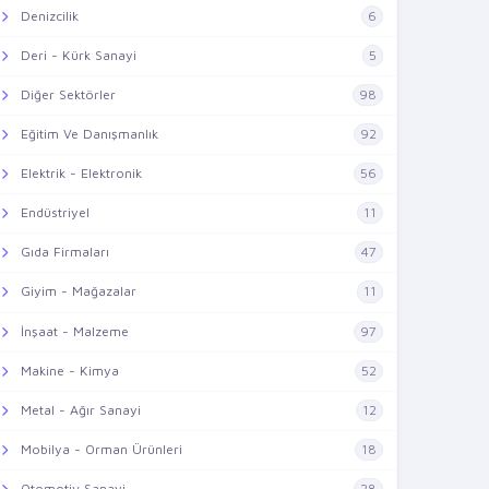
Denizcilik
6
Deri - Kürk Sanayi
5
Diğer Sektörler
98
Eğitim Ve Danışmanlık
92
Elektrik - Elektronik
56
Endüstriyel
11
Gıda Firmaları
47
Giyim - Mağazalar
11
İnşaat - Malzeme
97
Makine - Kimya
52
Metal - Ağır Sanayi
12
Mobilya - Orman Ürünleri
18
Otomotiv Sanayi
28