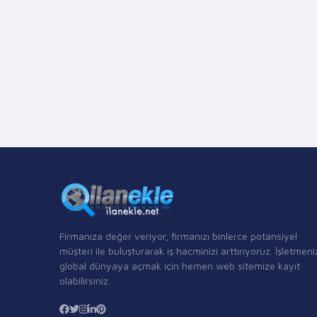
Firmanıza değer veriyor, firmanızı binlerce potansiyel
müşteri ile buluşturarak iş hacminizi arttırıyoruz. İşletmeni
global dünyaya açmak için hemen web sitemize kayıt
olabilirsiniz.