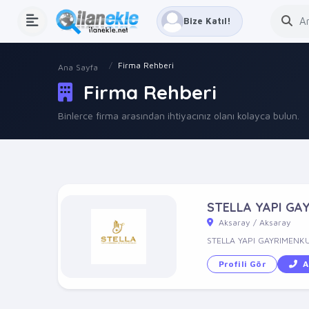
Bize Katıl!
Firma Rehberi
Ana Sayfa
Firma Rehberi
Binlerce firma arasından ihtiyacınız olanı kolayca bulun.
STELLA YAPI GA
Aksaray / Aksaray
STELLA YAPI GAYRIMENKU
Profili Gör
A