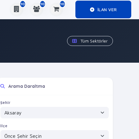
10
10
10
ILAN VER
Tüm Sektörler
Arama Daraltma
Şehir
İlçe