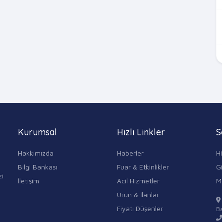
Kurumsal
Hızlı Linkler
S
Hakkımızda
Haberler
H
Bilgi Bankası
Fuar & Etkinlikler
Gi
zi
İletişim
Acil Hizmetler
M
Ürün & İlanlar
Fiyatı Düşenler
Ba