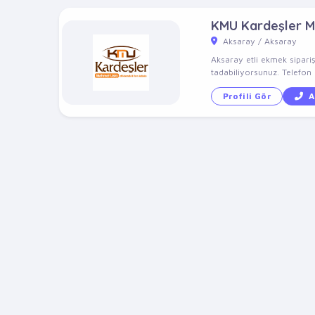
KMU Kardeşler M
Aksaray / Aksaray
Aksaray etli ekmek sipari
tadabiliyorsunuz. Telefon 
Profili Gör
A