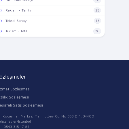
Reklam - Tanıtım
25
Tekstil Sanayi
13
Turizm - Tatil
26
özleşmeler
izmet Sözleşmesi
zlilik Sözleşmesi
esafeli Satış Sözleşmesi
Kocasinan Merkez, Mahmutbey Cd. No:353 D:1, 34400
hçelievler/İstanbul
0543 315 17 84