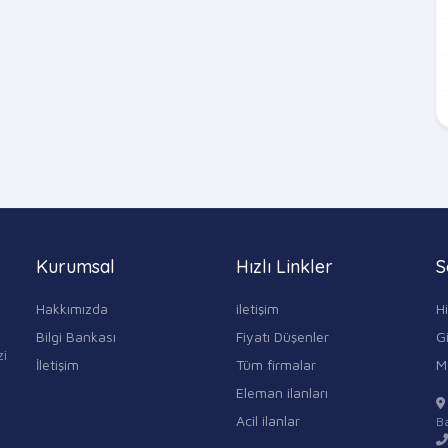
Kurumsal
Hızlı Linkler
S
Hakkımızda
iletişim
H
Bilgi Bankası
Fiyatı Düşenler
Gi
zi
İletişim
Tüm firmalar
M
Eleman ilanları
Acil ilanlar
Ba