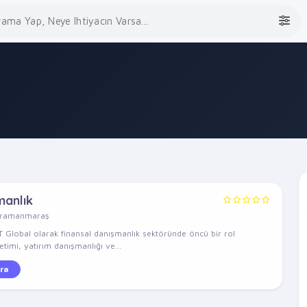
manlık
hramanmaraş
 Global olarak finansal danışmanlık sektöründe öncü bir rol
timi, yatırım danışmanlığı ve...
ra