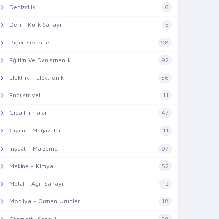
Denizcilik
6
Deri - Kürk Sanayi
5
Diğer Sektörler
98
Eğitim Ve Danışmanlık
92
Elektrik - Elektronik
56
Endüstriyel
11
Gıda Firmaları
47
Giyim - Mağazalar
11
İnşaat - Malzeme
97
Makine - Kimya
52
Metal - Ağır Sanayi
12
Mobilya - Orman Ürünleri
18
Otomotiv Sanayi
28