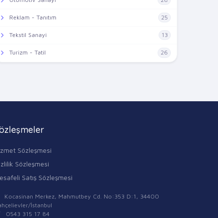
Reklam - Tanıtım
25
Tekstil Sanayi
13
Turizm - Tatil
26
özleşmeler
izmet Sözleşmesi
zlilik Sözleşmesi
esafeli Satış Sözleşmesi
Kocasinan Merkez, Mahmutbey Cd. No:353 D:1, 34400
hçelievler/İstanbul
0543 315 17 84