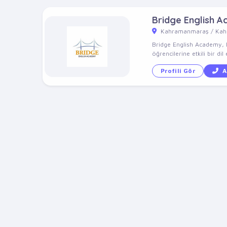
Bridge English 
Kahramanmaraş / Ka
Bridge English Academy, he
öğrencilerine etkili bir dil 
Profili Gör
A