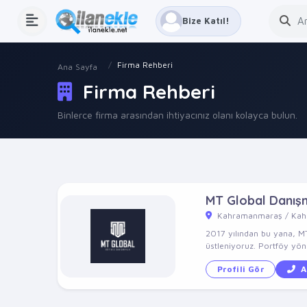
Bize Katıl!
Firma Rehberi
Ana Sayfa
Firma Rehberi
Binlerce firma arasından ihtiyacınız olanı kolayca bulun.
MT Global Danış
Kahramanmaraş / Ka
2017 yılından bu yana, MT
üstleniyoruz. Portföy yöne
Profili Gör
A