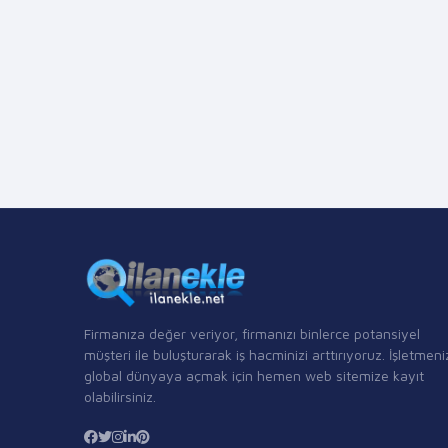
Firmanıza değer veriyor, firmanızı binlerce potansiyel
müşteri ile buluşturarak iş hacminizi arttırıyoruz. İşletmeni
global dünyaya açmak için hemen web sitemize kayıt
olabilirsiniz.