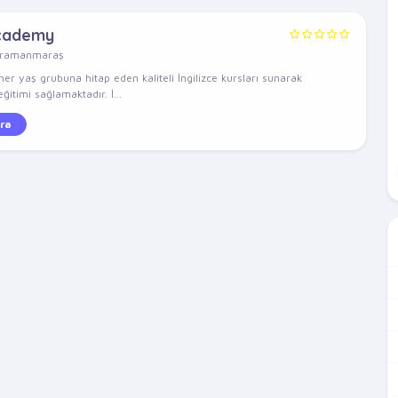
Academy
hramanmaraş
r yaş grubuna hitap eden kaliteli İngilizce kursları sunarak
eğitimi sağlamaktadır. İ...
ra