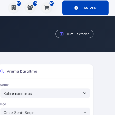
10
10
10
ILAN VER
Tüm Sektörler
Arama Daraltma
Şehir
İlçe