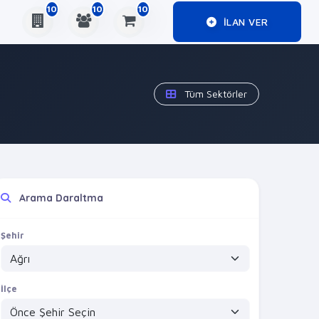
10
10
10
ILAN VER
Tüm Sektörler
Arama Daraltma
Şehir
İlçe