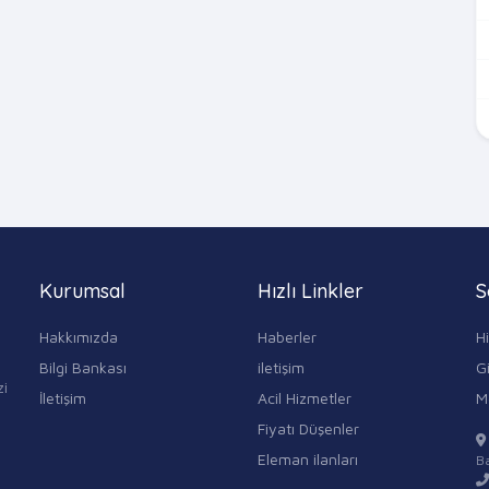
Kurumsal
Hızlı Linkler
S
Hakkımızda
Haberler
H
Bilgi Bankası
iletişim
Gi
zi
İletişim
Acil Hizmetler
M
Fiyatı Düşenler
Eleman ilanları
Ba