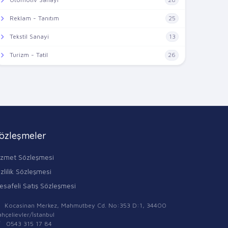
Reklam - Tanıtım
25
Tekstil Sanayi
13
Turizm - Tatil
26
özleşmeler
izmet Sözleşmesi
zlilik Sözleşmesi
esafeli Satış Sözleşmesi
Kocasinan Merkez, Mahmutbey Cd. No:353 D:1, 34400
hçelievler/İstanbul
0543 315 17 84