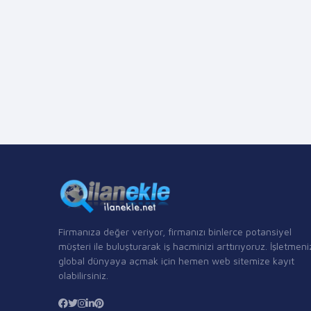
Firmanıza değer veriyor, firmanızı binlerce potansiyel
müşteri ile buluşturarak iş hacminizi arttırıyoruz. İşletmeni
global dünyaya açmak için hemen web sitemize kayıt
olabilirsiniz.