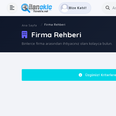
Bize Katıl!
Firma Rehberi
Ana Sayfa
Firma Rehberi
Binlerce firma arasından ihtiyacınız olanı kolayca bulun.
Üzgünüz! Kriterlere