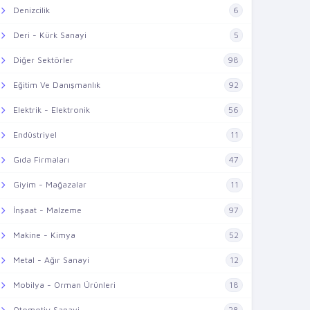
Denizcilik
6
Deri - Kürk Sanayi
5
Diğer Sektörler
98
Eğitim Ve Danışmanlık
92
Elektrik - Elektronik
56
Endüstriyel
11
Gıda Firmaları
47
Giyim - Mağazalar
11
İnşaat - Malzeme
97
Makine - Kimya
52
Metal - Ağır Sanayi
12
Mobilya - Orman Ürünleri
18
Otomotiv Sanayi
28