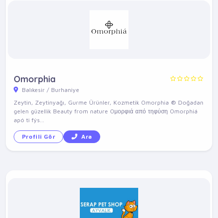
Omorphia
Balıkesir / Burhaniye
Zeytin, Zeytinyağı, Gurme Ürünler, Kozmetik Omorphia ® Doğadan
gelen güzellik Beauty from nature Oμορφιά από τηφύση Omorphiá
apó ti fýs...
Profili Gör
Ara