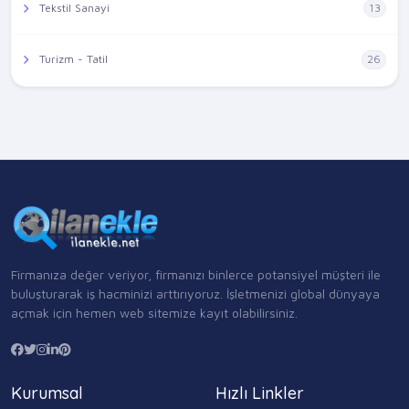
Tekstil Sanayi
13
Turizm - Tatil
26
Firmanıza değer veriyor, firmanızı binlerce potansiyel müşteri ile
buluşturarak iş hacminizi arttırıyoruz. İşletmenizi global dünyaya
açmak için hemen web sitemize kayıt olabilirsiniz.
Kurumsal
Hızlı Linkler