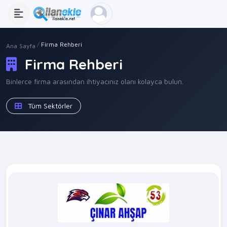
Firma Rehberi
Ana Sayfa
Firma Rehberi
Binlerce firma arasından ihtiyacınız olanı kolayca bulun.
Tüm Sektörler