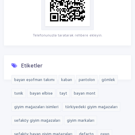
Telefonunuzla taratarak rehbere ekleyin.
Etiketler
bayan eşofman takımı
kaban
pantolon
gömlek
tunik
bayan elbise
tayt
bayan mont
giyim mağazaları isimleri
türkiyedeki giyim mağazaları
sefaköy giyim mağazaları
giyim markaları
sefaköy bayan giyim mağazaları
defacto
oxxo