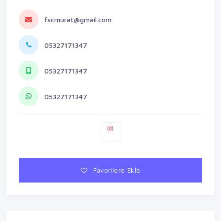
fscmurat@gmail.com
05327171347
05327171347
05327171347
Favorilere Ekle