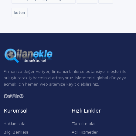
koton
Firmanıza değer veriyor, firmanızı binlerce potansiyel müşteri ile
buluşturarak iş hacminizi arttırıyoruz. İşletmenizi global dünyaya
açmak için hemen web sitemize kayıt olabilirsiniz.
Kurumsal
Hızlı Linkler
Hakkımızda
Tüm firmalar
Bilgi Bankası
Acil Hizmetler