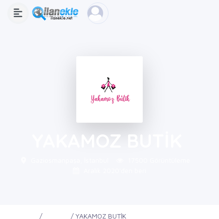
YAKAMOZ BUTİK
Gaziosmanpaşa, İstanbul
17500 Görüntüleme
Aralık 2020'den beri
Ana Sayfa
Firmalar
YAKAMOZ BUTİK