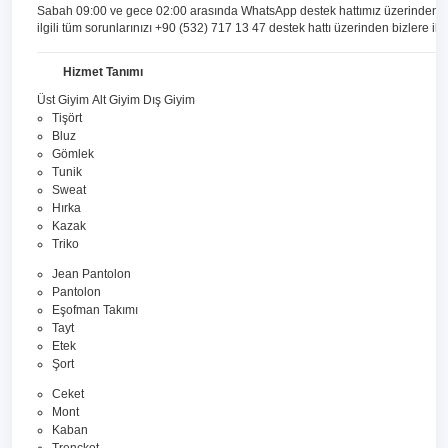
Sabah 09:00 ve gece 02:00 arasında WhatsApp destek hattımız üzerinden sipari
ilgili tüm sorunlarınızı +90 (532) 717 13 47 destek hattı üzerinden bizlere ilete
Hizmet Tanımı
Üst Giyim
Alt Giyim
Dış Giyim
Tişört
Bluz
Gömlek
Tunik
Sweat
Hırka
Kazak
Triko
Jean Pantolon
Pantolon
Eşofman Takımı
Tayt
Etek
Şort
Ceket
Mont
Kaban