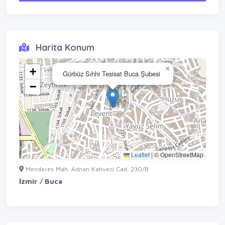
Harita Konum
×
+
Gürbüz Sıhhi Tesisat Buca Şubesi
−
Leaflet
|
© OpenStreetMap
Menderes Mah. Adnan Kahveci Cad. 230/B
İzmir / Buca