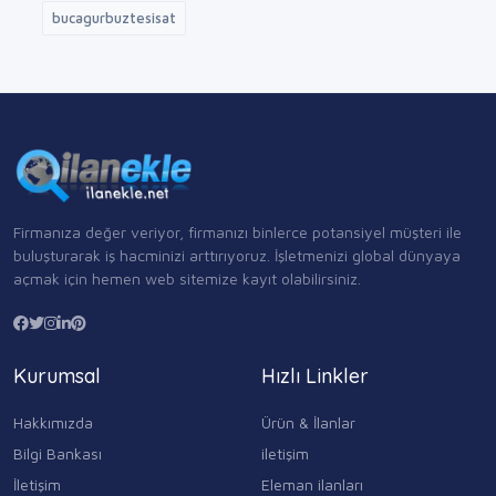
bucagurbuztesisat
Firmanıza değer veriyor, firmanızı binlerce potansiyel müşteri ile
buluşturarak iş hacminizi arttırıyoruz. İşletmenizi global dünyaya
açmak için hemen web sitemize kayıt olabilirsiniz.
Kurumsal
Hızlı Linkler
Hakkımızda
Ürün & İlanlar
Bilgi Bankası
iletişim
İletişim
Eleman ilanları