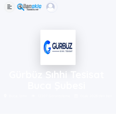
Gürbüz Sıhhi Tesisat
Buca Şubesi
Buca, İzmir
12207 Görüntüleme
Ocak 2026'den beri