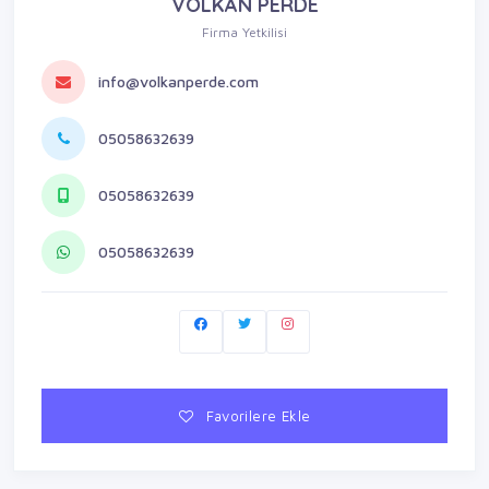
VOLKAN PERDE
Firma Yetkilisi
info@volkanperde.com
05058632639
05058632639
05058632639
Favorilere Ekle