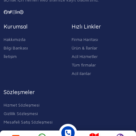
Kurumsal
Hızlı Linkler
Hakkımızda
Firma Haritası
Bilgi Bankası
Ürün & İlanlar
İletişim
Acil Hizmetler
Tüm firmalar
Acil ilanlar
Sözleşmeler
Hizmet Sözleşmesi
Gizlilik Sözleşmesi
Mesafeli Satış Sözleşmesi
Kocasinan Merkez, Mahmutbey Cd. No:353 D:1, 34400 Bahçelievler/