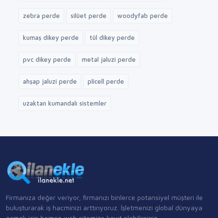
zebra perde
silüet perde
woodyfab perde
kumaş dikey perde
tül dikey perde
pvc dikey perde
metal jaluzi perde
ahşap jaluzi perde
plicell perde
uzaktan kumandalı sistemler
Firmanıza değer veriyor, firmanızı binlerce potansiyel müşteri ile
buluşturarak iş hacminizi arttırıyoruz. İşletmenizi global dünyaya
açmak için hemen web sitemize kayıt olabilirsiniz.