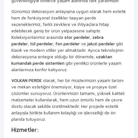
güvenilirliğiyle binlerce yaşam alanında fark yaratmıştır.
Günümüz dekorasyon anlayışına uygun olarak hem estetik
hem de fonksiyonel özellikler taşıyan perde
seçeneklerimiz, farklı zevklere ve ihtiyaçlara hitap
edebilecek geniş bir ürün yelpazesine sahiptir.
Koleksiyonlarımız arasında
stor perdeler
,
zebra
perdeler
,
tül perdeler
,
fon perdeler
ve
jaluzi perdeler
gibi
klasik ve modern stiller yer almaktadır. Ayrıca teknolojinin
dekorasyona entegre olduğu bir dönemde,
uzaktan
kumandalı perde sistemleri
gibi yenilikçi ürünlerle yaşam
alanlarınıza konfor katıyoruz.
VOLKAN PERDE
olarak, her bir müşterimizin yaşam tarzını
ve mekan estetiğini önemsiyor, kişiye ve projeye özel
çözümler sunuyoruz. Ürünlerimizin tamamı, yüksek kaliteli
malzemeler kullanılarak, hem uzun ömürlü hem de çevre
dostu olacak şekilde üretilmektedir. Her projede estetik
anlayışla birlikte kullanım kolaylığı ve işlevselliği de ön
planda tutuyoruz.
Hizmetler: