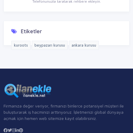
Telefonunuzla taratarak rehbere ekleyin.
Etiketler
kuroots
beypazarı kurusu
ankara kurusu
Firmanıza değer veriyor, firmanızı binlerce potansiyel müşteri ile
buluşturarak iş hacminizi arttırıyoruz. İşletmenizi global dünyaya
açmak için hemen web sitemize kayıt olabilirsiniz.