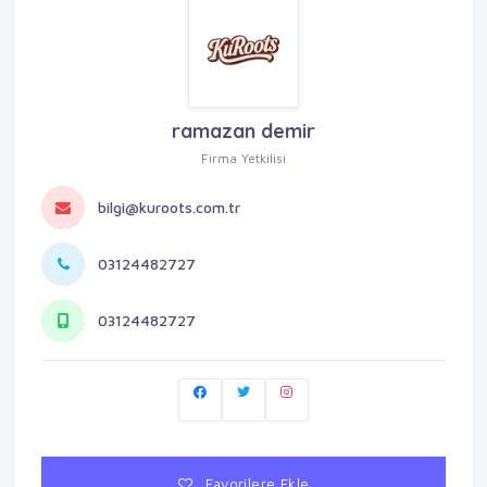
ramazan demir
Firma Yetkilisi
bilgi@kuroots.com.tr
03124482727
03124482727
Favorilere Ekle