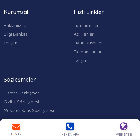
Kurumsal
Hızlı Linkler
Hakkımızda
Tüm firmalar
Bilgi Bankası
Acil ilanlar
İletişim
Fiyatı Düşenler
Eleman ilanları
iletişim
Sözleşmeler
Hizmet Sözleşmesi
Gizlilik Sözleşmesi
Mesafeli Satış Sözleşmesi
Kocasinan Merkez, Mahmutbey Cd. No:353 D:1, 34400 Bahçelievler/
İstanbul
0543 315 17 84
E-POSTA
HEMEN ARA
WEB SITESI