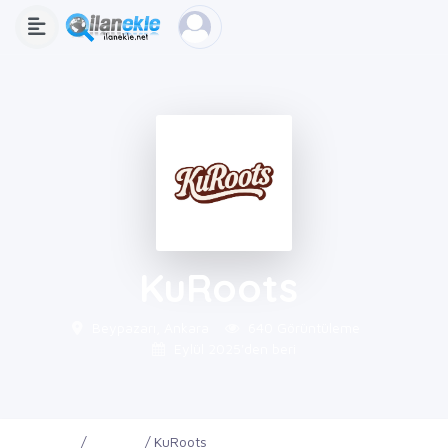
KuRoots
Beypazarı, Ankara
640 Görüntüleme
Eylül 2025'den beri
Ana Sayfa
Firmalar
KuRoots