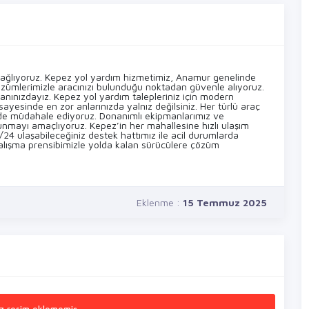
z sağlıyoruz. Kepez yol yardım hizmetimiz, Anamur genelinde
özümlerimizle aracınızı bulunduğu noktadan güvenle alıyoruz.
anınızdayız. Kepez yol yardım talepleriniz için modern
sayesinde en zor anlarınızda yalnız değilsiniz. Her türlü araç
ede müdahale ediyoruz. Donanımlı ekipmanlarımız ve
sunmayı amaçlıyoruz. Kepez’in her mahallesine hızlı ulaşım
24 ulaşabileceğiniz destek hattımız ile acil durumlarda
alışma prensibimizle yolda kalan sürücülere çözüm
Eklenme :
15 Temmuz 2025