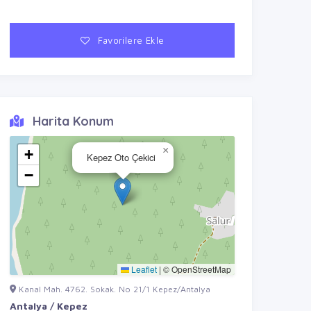
Favorilere Ekle
Harita Konum
×
+
Kepez Oto Çekici
−
Leaflet
|
© OpenStreetMap
Kanal Mah. 4762. Sokak. No 21/1 Kepez/Antalya
Antalya / Kepez