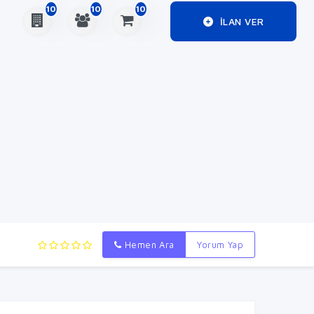
10
10
10
ILAN VER
Hemen Ara
Yorum Yap