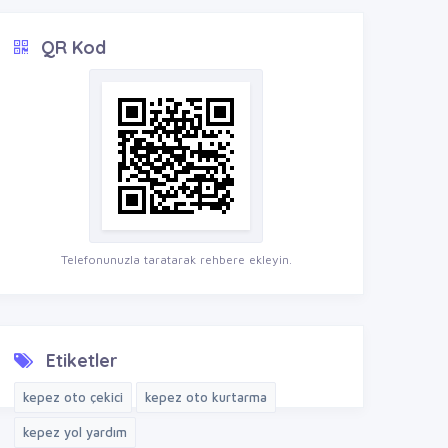
QR Kod
Telefonunuzla taratarak rehbere ekleyin.
Etiketler
kepez oto çekici
kepez oto kurtarma
kepez yol yardım