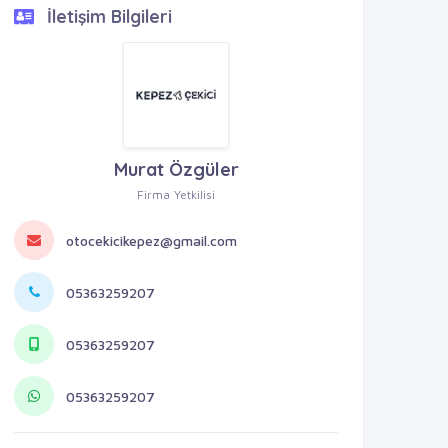
İletişim Bilgileri
Murat Özgüler
Firma Yetkilisi
otocekicikepez@gmail.com
05363259207
05363259207
05363259207