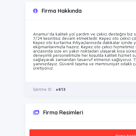
Firma Hakkında
Anamur’da kaliteli yol yardım ve çekici desteğini bi
7/24 kesintisiz devam etmektedir. Kepez oto çekici ç
Kepez oto kurtarma ihtiyaçlarınızda dakikalar içinde y
ekipmanlarımızla hazırız. Kepez oto çekici hizmetimiz 
arızasında size en yakın noktadan ulaşarak kısa sür
deneyimli personelimizle her koşulda kaliteli hizmet 
sağlayarak zamandan tasarruf etmenizi sağlıyoruz. 7/
yanınızdayız. Güvenli taşıma ve memnuniyet odaklı ç
üretiyoruz.
İşletme ID :
#613
Firma Resimleri