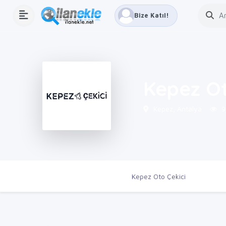
Bize Katıl!
Kepez Ot
Kepez, Antalya
9
Ana Sayfa
Firmalar
Kepez Oto Çekici