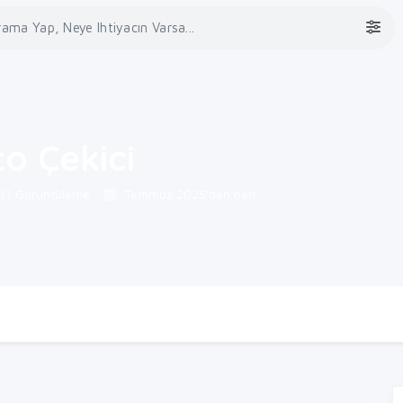
o Çekici
11 Görüntüleme
Temmuz 2025'den beri