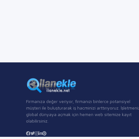
Firmanıza değer veriyor, firmanızı binlerce potansiyel
müşteri ile buluşturarak iş hacminizi arttırıyoruz. İşletmeni
global dünyaya açmak için hemen web sitemize kayıt
olabilirsiniz.