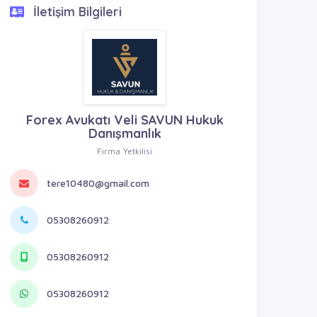
İletişim Bilgileri
Forex Avukatı Veli SAVUN Hukuk
Danışmanlık
Firma Yetkilisi
tere10480@gmail.com
05308260912
05308260912
05308260912