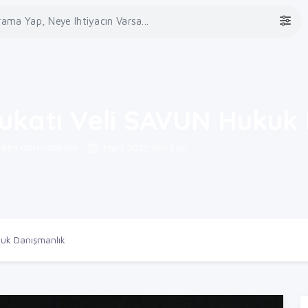
ukatı Veli SAVUN Hukuk
889 Görüntüleme
Mart 2025'den beri
kuk Danışmanlık