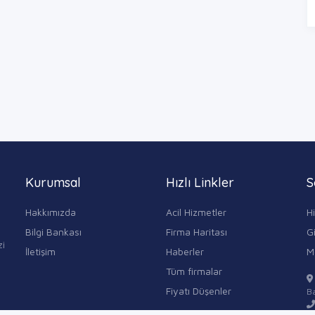
Kurumsal
Hızlı Linkler
S
Hakkımızda
Acil Hizmetler
H
Bilgi Bankası
Firma Haritası
Gi
zi
İletişim
Haberler
M
Tüm firmalar
Fiyatı Düşenler
Ba