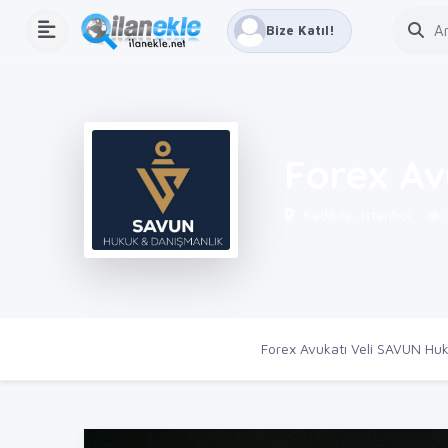
Bize Katıl!
Forex Av
Kadıköy, İstanbul
Ana Sayfa
Firmalar
Forex Avukatı Veli SAVUN Hu