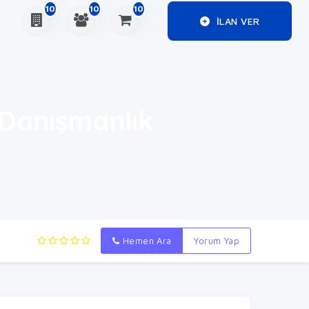
10
10
10
ILAN VER
 Danışmanlık
Hemen Ara
Yorum Yap