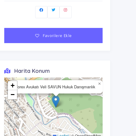
Favorilere Ekle
Harita Konum
×
+
Forex Avukatı Veli SAVUN Hukuk Danışmanlık
−
Leaflet
|
© OpenStreetMap