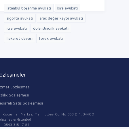
istanbul boşanma avukatı
kira avukatı
sigorta avukatı
araç değer kaybı avukatı
icra avukatı
dolandırıcılık avukatı
hakaret davası
forex avukatı
özleşmeler
izmet Sözleşmesi
zlilik Sözleşmesi
esafeli Satış Sözleşmesi
Kocasinan Merkez, Mahmutbey Cd. No:353 D:1, 34400
hçelievler/İstanbul
0543 315 17 84