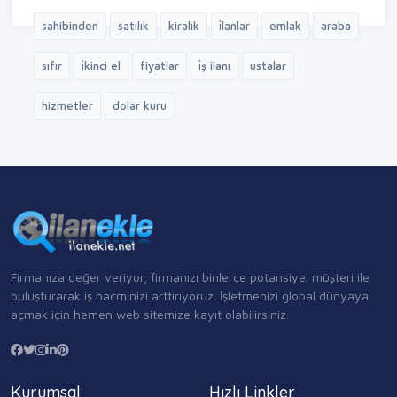
sahibinden
satılık
kiralık
i̇lanlar
emlak
araba
sıfır
i̇kinci el
fiyatlar
i̇ş ilanı
ustalar
hizmetler
dolar kuru
Firmanıza değer veriyor, firmanızı binlerce potansiyel müşteri ile
buluşturarak iş hacminizi arttırıyoruz. İşletmenizi global dünyaya
açmak için hemen web sitemize kayıt olabilirsiniz.
Kurumsal
Hızlı Linkler