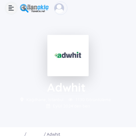
Adwhit
Kağıthane, İstanbul
1130 Görüntüleme
Eylül 2024'den beri
Ana Sayfa
Firmalar
Adwhit