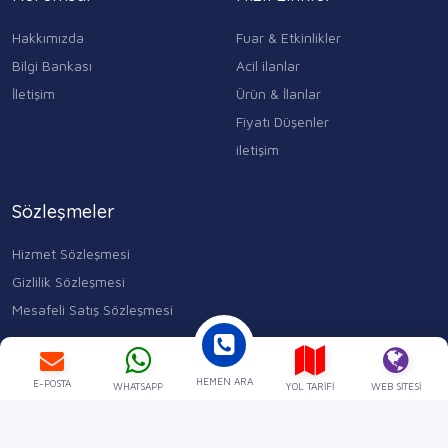
Hakkımızda
Fuar & Etkinlikler
Bilgi Bankası
Acil ilanlar
İletişim
Ürün & İlanlar
Fiyatı Düşenler
iletişim
Sözleşmeler
Hizmet Sözleşmesi
Gizlilik Sözleşmesi
Mesafeli Satış Sözleşmesi
Kocasinan Merkez, Mahmutbey Cd. No:353 D:1, 34400 Bahçelievler/
İstanbul
HEMEN ARA
0543 315 17 84
E-POSTA
WHATSAPP
YOL TARIFI
WEB SITESI