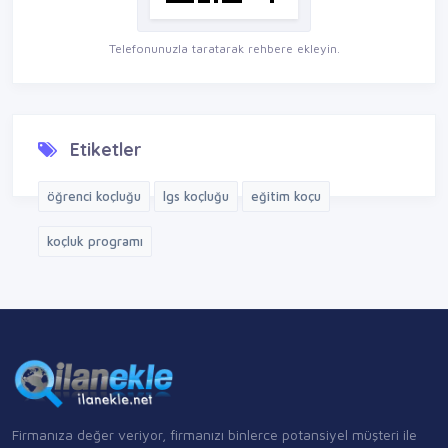
Telefonunuzla taratarak rehbere ekleyin.
Etiketler
öğrenci koçluğu
lgs koçluğu
eğitim koçu
koçluk programı
Firmanıza değer veriyor, firmanızı binlerce potansiyel müşteri ile