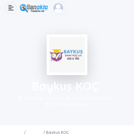
Baykuş KOÇ
Başakşehir, İstanbul
12220 Görüntüleme
Mart 2024'den beri
Ana Sayfa
Firmalar
Baykuş KOÇ