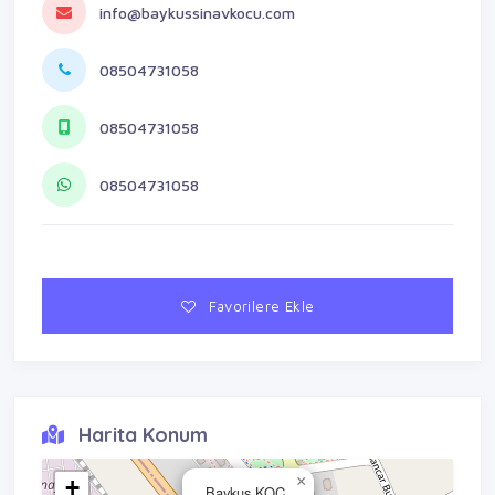
info@baykussinavkocu.com
08504731058
08504731058
08504731058
Favorilere Ekle
Harita Konum
×
+
Baykuş KOÇ