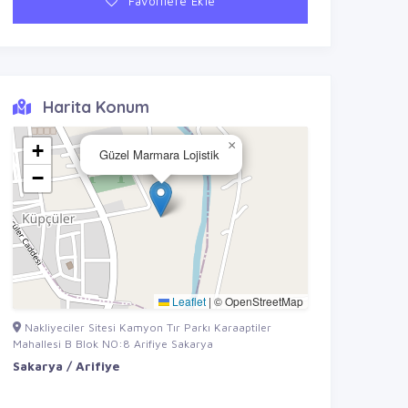
Favorilere Ekle
Harita Konum
×
+
Güzel Marmara Lojistik
−
Leaflet
|
© OpenStreetMap
Nakliyeciler Sitesi Kamyon Tır Parkı Karaaptiler
Mahallesi B Blok NO:8 Arifiye Sakarya
Sakarya / Arifiye