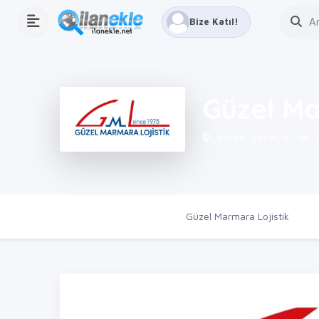
Bize Katıl!
Güzel Ma
Arifiye, Sakarya
8
Ana Sayfa
Firmalar
Güzel Marmara Lojistik