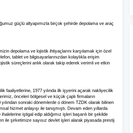
duğumuz güçlü altyapımızla birçok şehirde depolama ve araç 
mizin depolama ve lojistik ihtiyaçlarını karşılamak için özel 
fon, tablet ve bilgisayarlarınızdan kolaylıkla erişim 
istik süreçlerini anlık olarak takip ederek verimli ve etkin 
 faaliyetlerine, 1977 yılında ilk işyerini açarak nakliyecilik 
erimiz, önceleri bölgesel ve küçük çaplı firmaların 
80 yılından sonraki dönemlerde o dönem TZDK olarak bilinen 
umsal hizmet anlayışı ile tanışmıştı. Devam eden yıllarda 
halelerine iştigal edip aldığımız işleri başarılı bir şekilde 
ile şirketimize sayısız devlet işleri alarak piyasada prestij 