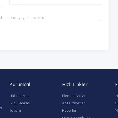
Kurumsal
Hızlı Linkler
S
Hakkımızda
Eleman ilanları
H
Bilgi Bankası
Acil Hizmetler
Gi
zi
İletişim
Haberler
M
Fuar & Etkinlikler