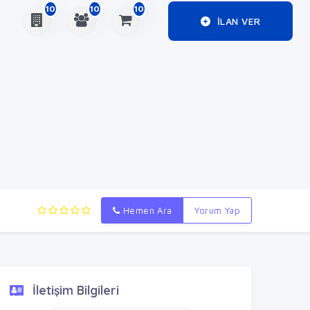
10
10
10
ILAN VER
Hemen Ara
Yorum Yap
İletişim Bilgileri