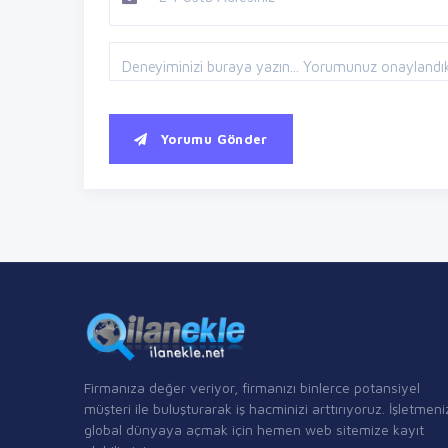
Yorumu Gönder
Firmanıza değer veriyor, firmanızı binlerce potansiyel
müşteri ile buluşturarak iş hacminizi arttırıyoruz. İşletmeni
global dünyaya açmak için hemen web sitemize kayıt