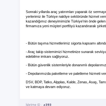
Sonraki yıllarda araç yatırımları yaparak öz sermayel
yerlerimiz ile Türkiye nakliye sektöründe hizmet v
kazandığımız deneyimimizle Türkiye’nin önde gelen fi
firmamıza yeni müşteri portföyü kazandırarak şirk
- Bütün taşıma hizmetlerimiz sigorta kapsamı altında
- Araç takip sistemimizi hizmetinize sunarak sevkiya
edebilme imkanı sağlıyoruz.
- Bütün güvenlik sistemleriyle donanımlı depolarımı
- Depolarımızda paketleme ve paletleme hizmeti ver
DSV, BDP, Tatko, Alpplas, Kalde, Zenas, Asaş, Tams
ve katmaya devam ediyoruz.
İşletme ID :
#393