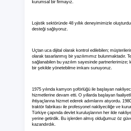
kurumsal bir firmayız.
Lojistik sektöründe 48 yıllık deneyimimizle oluştur
desteği sağlıyoruz.
Uçtan uca dijital olarak kontrol edilebilen; müşterileri
olarak tasarlanmış bir yazılımımız bulunmaktadır. Tele
sağlanabilen bu yazılım sayesinde partnerlerimize; loj
bir şekilde yönetebilme imkanı sunuyoruz.
1975 yılında kamyon şoförlüğü ile başlayan nakliyecilik
hizmetlerine devam etti. O yıllarda başlayan faaliyetl
ihtiyaçlarına hizmet ederek adımlarını atıyordu. 19
traktör fabrikası ile profesyonel nakliyeciliğe ve kur
Türkiye çapında devlet kuruluşlarının her ilde nakliye i
yerine getirdik. Bu işlerden almış olduğumuz öz güven 
kazandırdık.