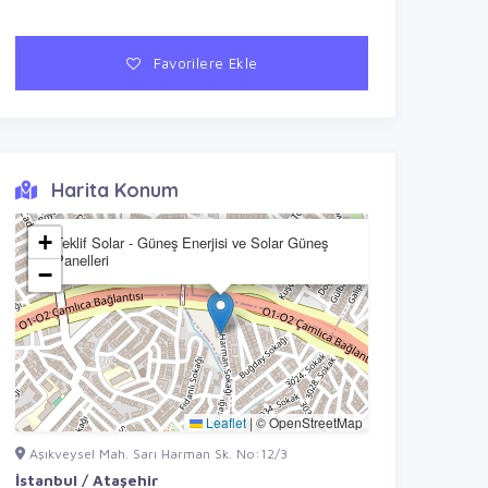
Favorilere Ekle
Harita Konum
×
+
Teklif Solar - Güneş Enerjisi ve Solar Güneş
Panelleri
−
Leaflet
|
© OpenStreetMap
Aşıkveysel Mah. Sarı Harman Sk. No:12/3
İstanbul / Ataşehir