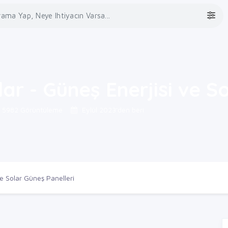
lar - Güneş Enerjisi ve S
5982 Görüntüleme
Eylül 2023'den beri
ve Solar Güneş Panelleri