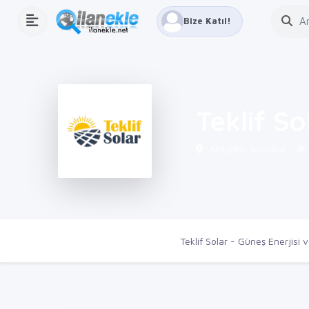
Bize Katıl!
Teklif So
Ataşehir, İstanbul
Ana Sayfa
Firmalar
Teklif Solar - Güneş Enerjisi 