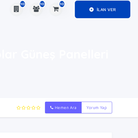
10
10
10
ILAN VER
olar Güneş Panelleri
Hemen Ara
Yorum Yap