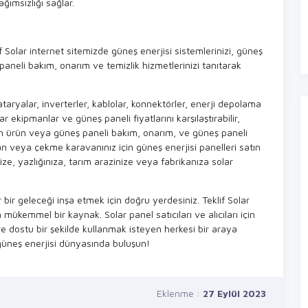
ğımsızlığı sağlar.
lif Solar internet sitemizde güneş enerjisi sistemlerinizi, güneş
ş paneli bakım, onarım ve temizlik hizmetlerinizi tanıtarak
bataryalar, inverterler, kablolar, konnektörler, enerji depolama
r ekipmanlar ve güneş paneli fiyatlarını karşılaştırabilir,
uygun ürün veya güneş paneli bakım, onarım, ve güneş paneli
van veya çekme karavanınız için güneş enerjisi panelleri satın
ize, yazlığınıza, tarım arazinize veya fabrikanıza solar
 bir geleceği inşa etmek için doğru yerdesiniz. Teklif Solar
n mükemmel bir kaynak. Solar panel satıcıları ve alıcıları için
re dostu bir şekilde kullanmak isteyen herkesi bir araya
 güneş enerjisi dünyasında buluşun!
Eklenme :
27 Eylül 2023