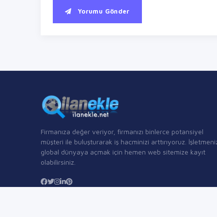
Yorumu Gönder
Firmanıza değer veriyor, firmanızı binlerce potansiyel
müşteri ile buluşturarak iş hacminizi arttırıyoruz. İşletmeni
global dünyaya açmak için hemen web sitemize kayıt
olabilirsiniz.