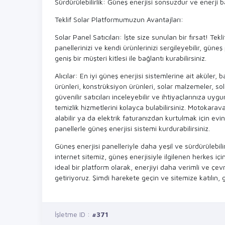
Sürdürülebilirlik: Güneş enerjisi sonsuzdur ve enerji ba
Teklif Solar Platformumuzun Avantajları:
Solar Panel Satıcıları: İşte size sunulan bir fırsat! Tek
panellerinizi ve kendi ürünlerinizi sergileyebilir, güne
geniş bir müşteri kitlesi ile bağlantı kurabilirsiniz.
Alıcılar: En iyi güneş enerjisi sistemlerine ait aküler, 
ürünleri, konstrüksiyon ürünleri, solar malzemeler, sola
güvenilir satıcıları inceleyebilir ve ihtiyaçlarınıza 
temizlik hizmetlerini kolayca bulabilirsiniz. Motokara
alabilir ya da elektrik faturanızdan kurtulmak için evin
panellerle güneş enerjisi sistemi kurdurabilirsiniz.
Güneş enerjisi panelleriyle daha yeşil ve sürdürülebilir
internet sitemiz, güneş enerjisiyle ilgilenen herkes içi
ideal bir platform olarak, enerjiyi daha verimli ve çev
getiriyoruz. Şimdi harekete geçin ve sitemize katılın,
İşletme ID :
#371