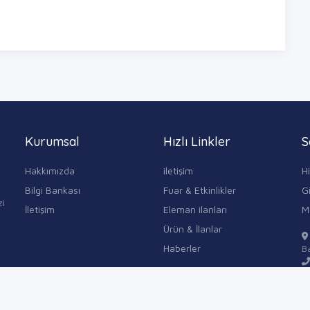
Kurumsal
Hızlı Linkler
S
Hakkımızda
iletişim
H
Bilgi Bankası
Fuar & Etkinlikler
Gi
zi
İletişim
Eleman ilanları
M
Ürün & İlanlar
Haberler
Ba