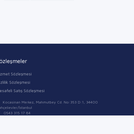
özleşmeler
izmet Sözleşmesi
zlilik Sözleşmesi
esafeli Satış Sözleşmesi
Kocasinan Merkez, Mahmutbey Cd. No:353 D:1, 34400
hçelievler/İstanbul
0543 315 17 84