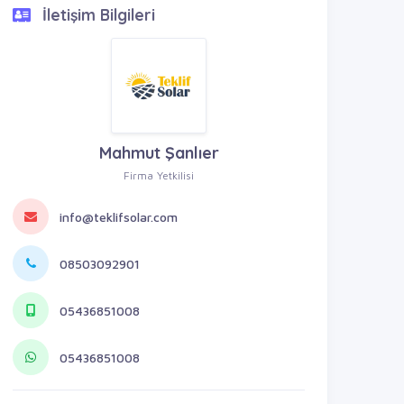
İletişim Bilgileri
Mahmut Şanlıer
Firma Yetkilisi
info@teklifsolar.com
08503092901
05436851008
05436851008