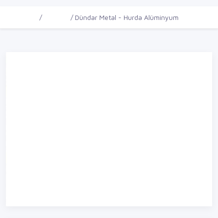
Ana Sayfa
Firmalar
Dündar Metal - Hurda Alüminyum