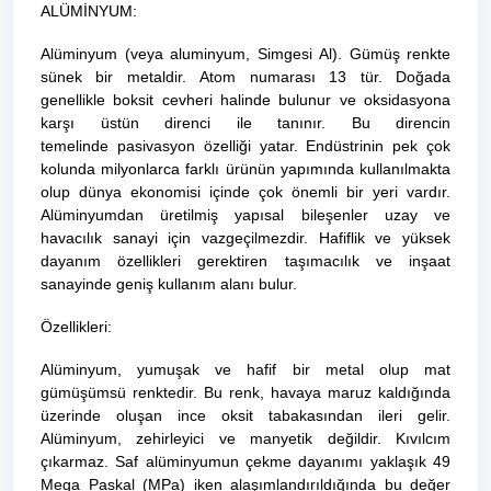
ALÜMİNYUM:
Alüminyum
(veya
aluminyum
, Simgesi
Al
). Gümüş renkte
sünek bir metaldir.
Atom numarası
13 tür. Doğada
genellikle
boksit
cevheri halinde bulunur ve oksidasyona
karşı üstün direnci ile tanınır. Bu direncin
temelinde
pasivasyon
özelliği yatar. Endüstrinin pek çok
kolunda milyonlarca farklı ürünün yapımında kullanılmakta
olup dünya ekonomisi içinde çok önemli bir yeri vardır.
Alüminyumdan üretilmiş yapısal bileşenler uzay ve
havacılık sanayi için vazgeçilmezdir. Hafiflik ve yüksek
dayanım özellikleri gerektiren taşımacılık ve inşaat
sanayinde geniş kullanım alanı bulur.
Özellikleri:
Alüminyum, yumuşak ve hafif bir metal olup mat
gümüşümsü renktedir. Bu renk, havaya maruz kaldığında
üzerinde oluşan ince oksit tabakasından ileri gelir.
Alüminyum, zehirleyici ve manyetik değildir. Kıvılcım
çıkarmaz. Saf alüminyumun çekme dayanımı yaklaşık 49
Mega Paskal (MPa) iken alaşımlandırıldığında bu değer