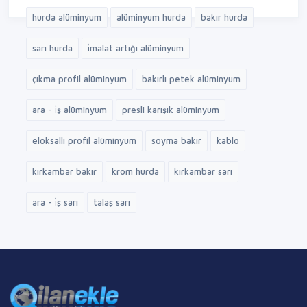
hurda alüminyum
alüminyum hurda
bakır hurda
sarı hurda
i̇malat artığı alüminyum
çıkma profil alüminyum
bakırlı petek alüminyum
ara - i̇ş alüminyum
presli karışık alüminyum
eloksallı profil alüminyum
soyma bakır
kablo
kırkambar bakır
krom hurda
kırkambar sarı
ara - i̇ş sarı
talaş sarı