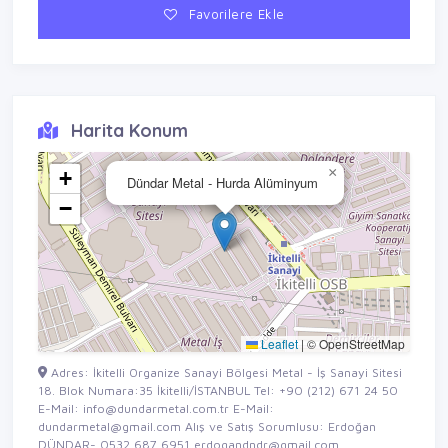
Favorilere Ekle
Harita Konum
×
+
Dündar Metal - Hurda Alüminyum
−
Leaflet
|
© OpenStreetMap
Adres: İkitelli Organize Sanayi Bölgesi Metal - İş Sanayi Sitesi
18. Blok Numara:35 İkitelli/İSTANBUL Tel: +90 (212) 671 24 50
E-Mail: info@dundarmetal.com.tr E-Mail:
dundarmetal@gmail.com Alış ve Satış Sorumlusu: Erdoğan
DÜNDAR- 0532 687 6951 erdogandndr@gmail.com