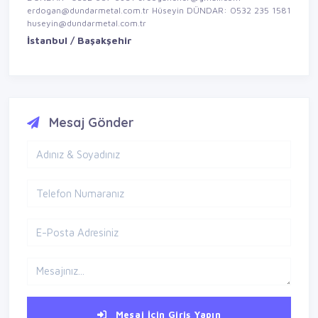
erdogan@dundarmetal.com.tr Hüseyin DÜNDAR: 0532 235 1581
huseyin@dundarmetal.com.tr
İstanbul / Başakşehir
Mesaj Gönder
Mesaj İçin Giriş Yapın