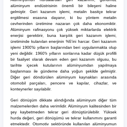
alüminyum endüstrisinin önemli bir bileşeni haline
gelmiştir.
Geri kazanım
işlemi, metalin basitçe tekrar
ergitilmesi esasına dayanır, ki bu yöntem metalin
cevherinden üretimine nazaran çok daha ekonomiktir.
Alüminyum rafinasyonu çok yüksek miktarlarda elektrik
enerjisi gerektirir, buna karşılık geri kazanım işlemi,
üretiminde kulanılan enerjinin %5'ini harcar. Geri kazanım
işlemi
1900
'lü yılların başlarından beri uygulanmakta olup
yeni değildir.
1960
'lı yılların sonlarına kadar düşük profilli
bir faaliyet olarak devam eden geri kazanım olgusu, bu
tarihte içecek kutularının alüminyumdan yapılmaya
başlanması ile gündeme daha yoğun şekilde gelmiştir.
Diğer geri döndürülen alüminyum kaynakları arasında
otomobil parçaları, pencere ve kapılar, cihazlar, ve
konteynerler sayılabilir.
Geri dönüşüm dikkate alındığında alüminyum diğer tüm
malzemelerden daha verimlidir. Alüminyum kalitesinden bir
şey kaybetmeden tekrar geri dönüştürülebilir. Yüksek
hurda değeri, geri dönüşümü ve tekrar kullanımını garanti
etmektedir. Otomotiv sektöründe kullanılan alüminyumun