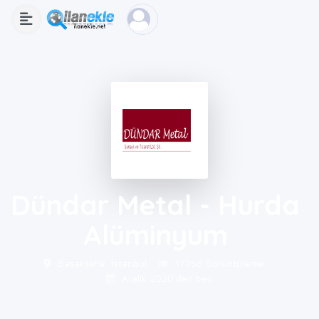
Dündar Metal - Hurda
Alüminyum
Başakşehir, İstanbul
17768 Görüntüleme
Aralık 2020'den beri