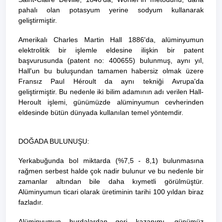
pahalı olan
potasyum
yerine
sodyum
kullanarak
geliştirmiştir.
Amerikalı
Charles Martin Hall
1886
'da, alüminyumun
elektrolitik bir işlemle eldesine ilişkin bir patent
başvurusunda (patent no: 400655) bulunmuş, aynı yıl,
Hall'un bu buluşundan tamamen habersiz olmak üzere
Fransız
Paul Héroult
da aynı tekniği
Avrupa
'da
geliştirmiştir. Bu nedenle iki bilim adamının adı verilen
Hall-
Heroult işlemi
, günümüzde alüminyumun cevherinden
eldesinde bütün dünyada kullanılan temel yöntemdir.
DOĞADA BULUNUŞU:
Yerkabuğunda bol miktarda (%7,5 - 8,1) bulunmasına
rağmen serbest halde çok nadir bulunur ve bu nedenle bir
zamanlar
altından
bile daha kıymetli görülmüştür.
Alüminyumun ticari olarak üretiminin tarihi 100 yıldan biraz
fazladır.
Alüminyumun
hurdalardan
geri kazanımı, günümüz