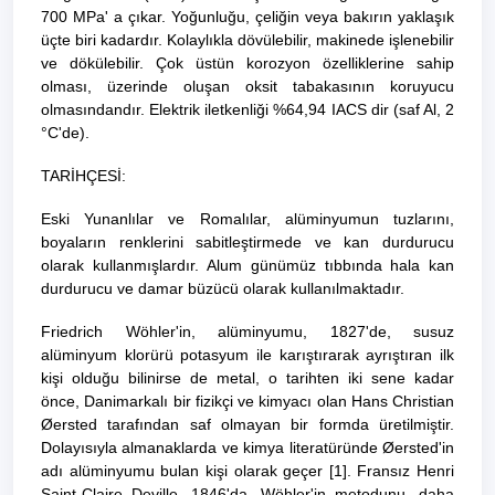
700 MPa' a çıkar. Yoğunluğu, çeliğin veya bakırın yaklaşık
üçte biri kadardır. Kolaylıkla dövülebilir, makinede işlenebilir
ve dökülebilir. Çok üstün korozyon özelliklerine sahip
olması, üzerinde oluşan oksit tabakasının koruyucu
olmasındandır. Elektrik iletkenliği %64,94
IACS
dir (saf Al, 2
°C'de).
TARİHÇESİ:
Eski
Yunanlılar
ve
Romalılar
, alüminyumun tuzlarını,
boyaların renklerini sabitleştirmede ve kan durdurucu
olarak kullanmışlardır.
Alum
günümüz tıbbında hala kan
durdurucu ve damar büzücü olarak kullanılmaktadır.
Friedrich Wöhler
'in, alüminyumu,
1827
'de, susuz
alüminyum klorürü potasyum ile karıştırarak ayrıştıran ilk
kişi olduğu bilinirse de metal, o tarihten iki sene kadar
önce, Danimarkalı bir fizikçi ve kimyacı olan
Hans Christian
Øersted
tarafından saf olmayan bir formda üretilmiştir.
Dolayısıyla
almanaklarda
ve kimya literatüründe Øersted'in
adı alüminyumu bulan kişi olarak geçer
[1]
. Fransız
Henri
Saint-Claire Deville
,
1846
'da, Wöhler'in metodunu, daha