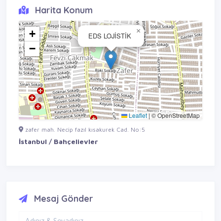
Harita Konum
×
+
EDS LOJİSTİK
−
Leaflet
|
© OpenStreetMap
zafer mah. Necip fazıl kısakurek Cad. No:5
İstanbul / Bahçelievler
Mesaj Gönder