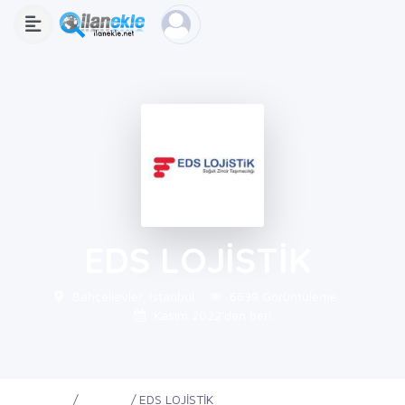
EDS LOJİSTİK
Bahçelievler, İstanbul
6639 Görüntüleme
Kasım 2022'den beri
Ana Sayfa
Firmalar
EDS LOJİSTİK