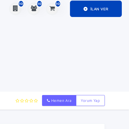
10
10
10
ILAN VER
Hemen Ara
Yorum Yap