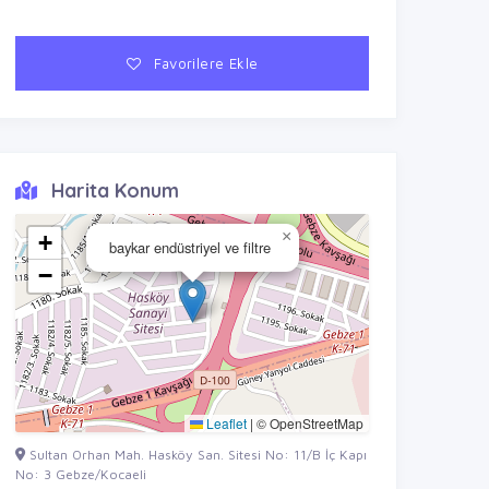
Favorilere Ekle
Harita Konum
×
+
baykar endüstriyel ve filtre
−
Leaflet
|
© OpenStreetMap
Sultan Orhan Mah. Hasköy San. Sitesi No: 11/B İç Kapı
No: 3 Gebze/Kocaeli