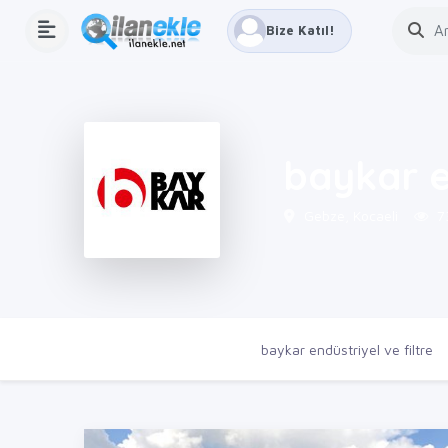
Bize Katıl!
baykar en
Gebze, Kocaeli
7
Ana Sayfa
Firmalar
baykar endüstriyel ve filtre