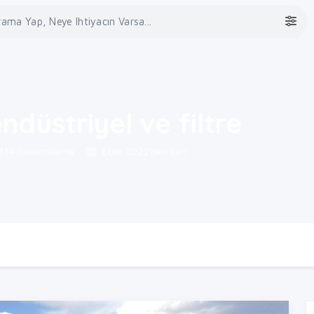
düstriyel ve filtre
314 Görüntüleme
Ekim 2022'den beri