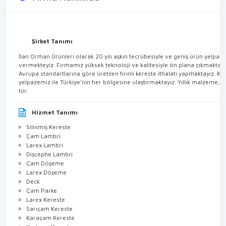
Firma Hakkında
Şirket Tanımı
İlan Orman Ürünleri olarak 20 yılı aşkın tecrübesiyle ve geniş ürün yelpaze
vermekteyiz. Firmamız yüksek teknoloji ve kalitesiyle ön plana çıkmaktadır
Avrupa standartlarına göre üretilen fırınlı kereste ithalatı yapmaktayız.
yelpazemiz ile Türkiye’nin her bölgesine ulaştırmaktayız. Yıllık malzeme, 
tür.
Hizmet Tanımı
Silinmiş Kereste
Çam Lambri
Larex Lambri
Dışcephe Lambri
Çam Döşeme
Larex Döşeme
Deck
Çam Parke
Larex Kereste
Sarıçam Kereste