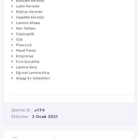
Karaçam Kereste
Kızılçam Kereste
Ladin Kereste
Köknar Kereste
İnşaatlık Kereste
Lamine Ahşap
Alın Tahtası
Süpürgelik
Osb
Plywood
Masif Panel
Emprenye
Fırın Kurutma
Lamine Kiriş
Eğrisel Lamine Kiriş
Ahşap Ev Sistemleri
İşletme ID :
#174
Eklenme :
2 Ocak 2021