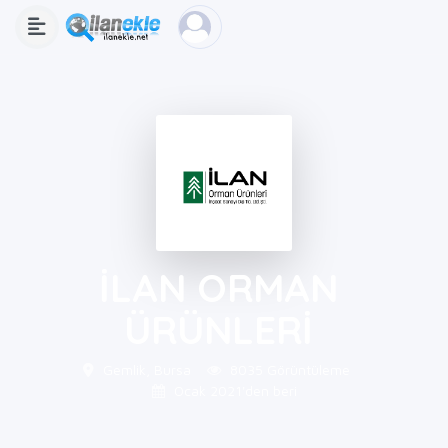
İLAN ORMAN
ÜRÜNLERİ
Gemlik, Bursa
8035 Görüntüleme
Ocak 2021'den beri