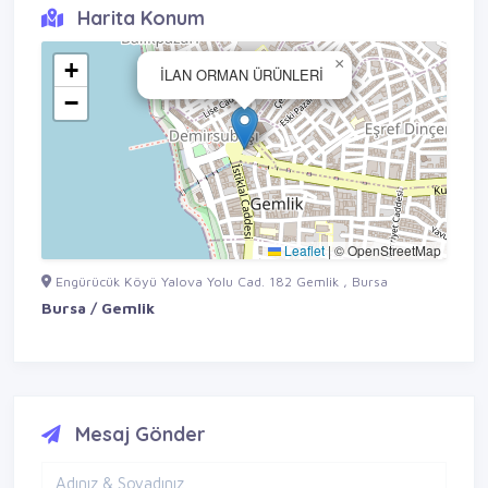
Harita Konum
×
+
İLAN ORMAN ÜRÜNLERİ
−
Leaflet
|
© OpenStreetMap
Engürücük Köyü Yalova Yolu Cad. 182 Gemlik , Bursa
Bursa / Gemlik
Mesaj Gönder