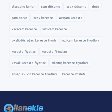
emprenyne kereste
çam lambri
larex lambri
dışcephe lambri
çam döşeme
larex döşeme
deck
çam parke
larex kereste
sarıçam kereste
karaçam kereste
kızılçam kereste
okaliptüs ağacı kereste fiyatı
kızılçam kereste fiyatları
kereste fiyatları
kereste firmaları
kavak kereste fiyatları
silinmiş kereste fiyatları
ahşap ev için kereste fiyatları
kereste imalatı