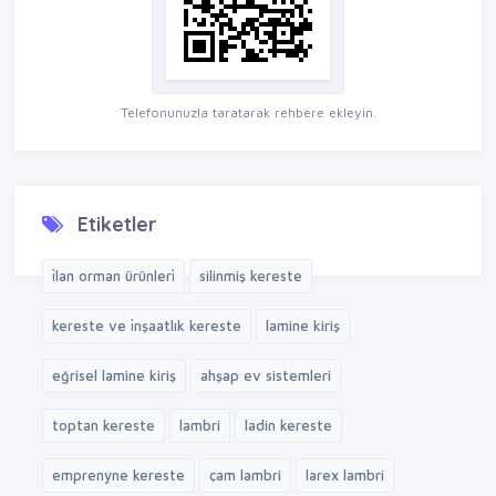
Telefonunuzla taratarak rehbere ekleyin.
Etiketler
i̇lan orman ürünleri̇
silinmiş kereste
kereste ve i̇nşaatlık kereste
lamine kiriş
eğrisel lamine kiriş
ahşap ev sistemleri
toptan kereste
lambri
ladin kereste