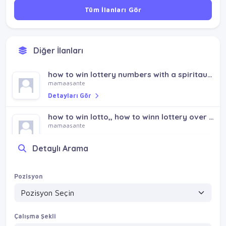
Tüm İlanları Gör
Diğer İlanları
how to win lottery numbers with a spiritaulist call +256759120155
mamaasante
Detayları Gör
how to win lotto,, how to winn lottery over night +256759120155
mamaasante
Detayları Gör
Detaylı Arama
Pozisyon
Çalışma Şekli