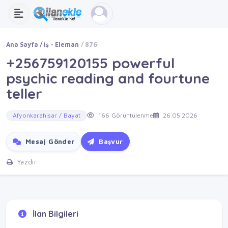
Ana Sayfa
İş - Eleman
876
+256759120155 powerful
psychic reading and fourtune
teller
Afyonkarahisar / Bayat
166 Görüntülenme
26.05.2026
Mesaj Gönder
Başvur
Yazdır
İlan Bilgileri