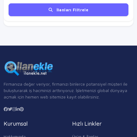
İlanları Filtrele
Firmanıza değer veriyor, firmanızı binlerce potansiyel müşteri ile
buluşturarak iş hacminizi arttırıyoruz. İşletmenizi global dünyaya
açmak için hemen web sitemize kayıt olabilirsiniz.
Kurumsal
Hızlı Linkler
Hakkımızda
Ürün & İlanlar