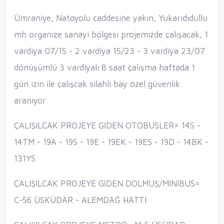
Ümraniye, Natoyolu caddesine yakın, Yukarıdıdullu
mh organize sanayi bölgesi projemizde çalışacak, 1
vardiya 07/15 - 2 vardiya 15/23 - 3 vardiya 23/07
dönüşümlü 3 vardiyalı 8 saat çalışma haftada 1
gün izin ile çalışcak silahlı bay özel güvenlik
aranıyor
ÇALIŞILCAK PROJEYE GİDEN OTOBUSLER= 14S -
14TM - 19A - 19S - 19E - 19EK - 19ES - 19D - 14BK -
131YS
ÇALIŞILCAK PROJEYE GİDEN DOLMUŞ/MİNİBUS=
C-56 ÜSKÜDAR - ALEMDAĞ HATTI