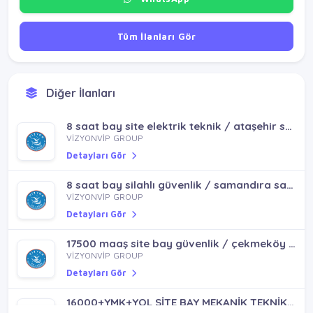
Tüm İlanları Gör
Diğer İlanları
8 saat bay site elektrik teknik / ataşehir sancaktepe çekmeköy ümraniye
VİZYONVİP GROUP
Detayları Gör
8 saat bay silahlı güvenlik / samandıra sarıgazi yenidoğan taşdelen
VİZYONVİP GROUP
Detayları Gör
17500 maaş site bay güvenlik / çekmeköy mimarsinan mh
VİZYONVİP GROUP
Detayları Gör
16000+YMK+YOL SİTE BAY MEKANİK TEKNİK / SANCAKTEPE SAMANDIRA SARIGAZİ TAŞDELEN YENİDOĞAN