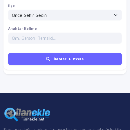
İlçe
Anahtar Kelime
İlanları Filtrele
Firmanıza değer veriyor, firmanızı binlerce potansiyel müşteri ile