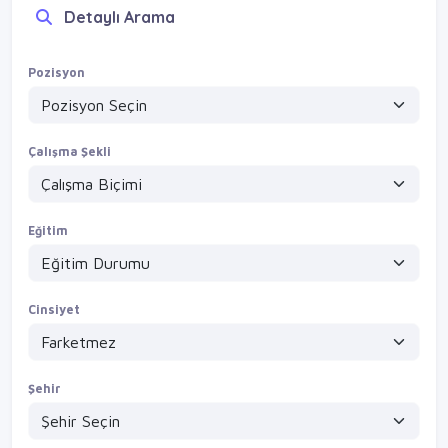
VİZYONVİP GROUP
Detaylı Arama
Detayları Gör
Site bay/bayan muhasebe / bahçelievler bağcılar güneşli
Pozisyon
VİZYONVİP GROUP
Detayları Gör
Çalışma Şekli
Eğitim
Cinsiyet
Şehir