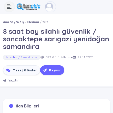
Ana Sayfa
İş - Eleman
767
8 saat bay silahlı güvenlik /
sancaktepe sarıgazi yenidoğan
samandıra
İstanbul / Sancaktepe
327 Görüntülenme
29.11.2023
Mesaj Gönder
Başvur
Yazdır
İlan Bilgileri