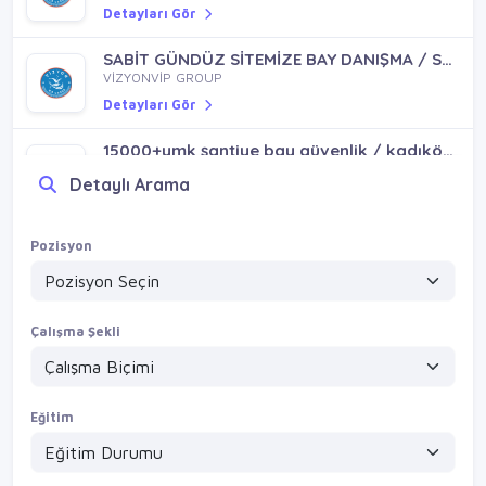
Detayları Gör
SABİT GÜNDÜZ SİTEMİZE BAY DANIŞMA / SULTANBEYLİ PENDİK YENİŞEHİR MH
VİZYONVİP GROUP
Detayları Gör
15000+ymk şantiye bay güvenlik / kadıköy fikirtepe hasanpaşa göztepe bostancı kozyatağı
VİZYONVİP GROUP
Detaylı Arama
Detayları Gör
Sitemize bay temizlik / kadıköy maltepe kartal göztepe bostancı erenköy
Pozisyon
VİZYONVİP GROUP
Detayları Gör
Çalışma Şekli
Eğitim