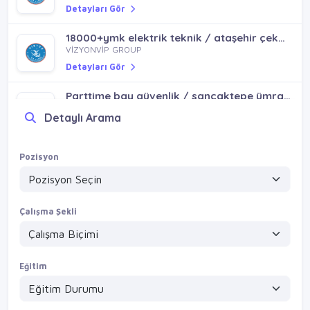
Detayları Gör
18000+ymk elektrik teknik / ataşehir çekmeköy ümraniye sancaktepe emek mh
VİZYONVİP GROUP
Detayları Gör
Parttime bay güvenlik / sancaktepe ümraniye çekmeköy ataşehir
VİZYONVİP GROUP
Detaylı Arama
Detayları Gör
Yatılı bay güvenlik / esenyurt beylikdüzü avcılar büyükçekmece küçükçekmece silivri
Pozisyon
VİZYONVİP GROUP
Detayları Gör
Çalışma Şekli
Eğitim