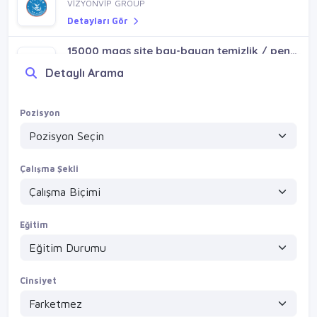
VİZYONVİP GROUP
Detayları Gör
15000 maaş site bay-bayan temizlik / pendik sultanbeyli
VİZYONVİP GROUP
Detaylı Arama
Detayları Gör
Parttime bay güvenlik / sancaktepe ümraniye çekmeköy ataşehir
Pozisyon
VİZYONVİP GROUP
Detayları Gör
Çalışma Şekli
Eğitim
Cinsiyet