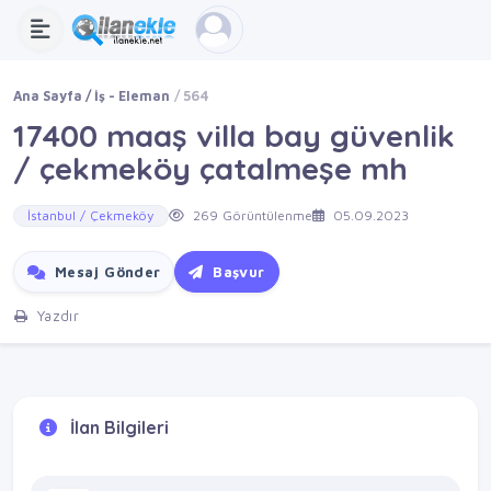
Ana Sayfa
İş - Eleman
564
17400 maaş villa bay güvenlik
/ çekmeköy çatalmeşe mh
İstanbul / Çekmeköy
269 Görüntülenme
05.09.2023
Mesaj Gönder
Başvur
Yazdır
İlan Bilgileri