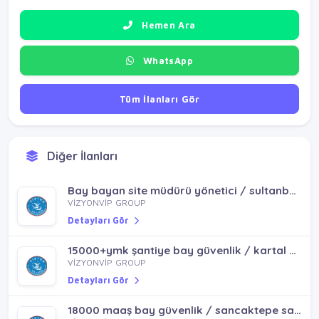
Hemen Ara
WhatsApp
Tüm İlanları Gör
Diğer İlanları
Bay bayan site müdürü yönetici / sultanbeyli pendik
VİZYONVİP GROUP
Detayları Gör
15000+ymk şantiye bay güvenlik / kartal maltepe cevizli küçükyalı
VİZYONVİP GROUP
Detayları Gör
18000 maaş bay güvenlik / sancaktepe sarıgazi yenidoığan samandıra