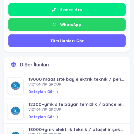
Hemen Ara
WhatsApp
Tüm İlanları Gör
Diğer İlanları
18000+ymk+yol bay güvenlik / tuzla içmeler orhanlı aydınlı
VİZYONVİP GROUP
19000 maaş site bay elektrik teknik / pendik sultanbeyli
Detayları Gör
VİZYONVİP GROUP
Detayları Gör
12300+ymk site bayan temizlik / bahçelievler bagcılar güneşli
VİZYONVİP GROUP
Detayları Gör