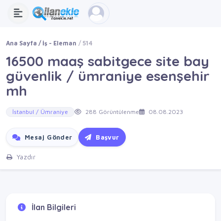
Ana Sayfa
İş - Eleman
514
16500 maaş sabitgece site bay
güvenlik / ümraniye esenşehir
mh
İstanbul / Ümraniye
288 Görüntülenme
08.08.2023
Mesaj Gönder
Başvur
Yazdır
İlan Bilgileri