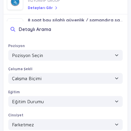
18000+ymk elektrik teknik / ataşehir çekmeköy ümraniye sancaktepe emek mh
VİZYONVİP GROUP
Detayları Gör
8 saat bay silahlı güvenlik / samandıra sarıgazi yenidoğan taşdelen
Detaylı Arama
VİZYONVİP GROUP
Detayları Gör
Pozisyon
18000+ymk+yol bay güvenlik / tuzla içmeler orhanlı aydınlı
VİZYONVİP GROUP
Detayları Gör
Çalışma Şekli
Eğitim
Cinsiyet