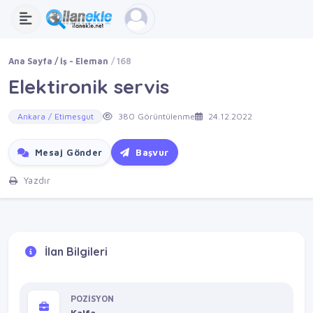
Ana Sayfa
İş - Eleman
168
Elektironik servis
Ankara / Etimesgut
380 Görüntülenme
24.12.2022
Mesaj Gönder
Başvur
Yazdır
İlan Bilgileri
POZİSYON
Kalfa