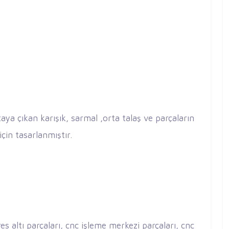
ya çıkan karışık, sarmal ,orta talaş ve parçaların
için tasarlanmıştır.
res altı parçaları, cnc işleme merkezi parçaları, cnc