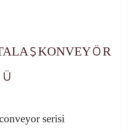
Ş
Ö
TALA
KONVEY
R
Ü
onveyor serisi