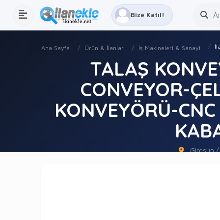
Bize Katıl!
İ
Ana Sayfa
Ürün & İlanlar
İş Makineleri & Sanayi
TALAŞ KONVE
CONVEYOR-ÇEL
KONVEYÖRÜ-CNC 
KAB
Giresun /