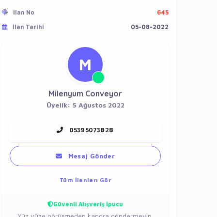
İlan No
645
İlan Tarihi
05-08-2022
M
Milenyum Conveyor
Üyelik: 5 Ağustos 2022
05395073828
Mesaj Gönder
Tüm İlanları Gör
Güvenli Alışveriş İpucu
Yüz yüze görüşmeden kapora göndermeyin.