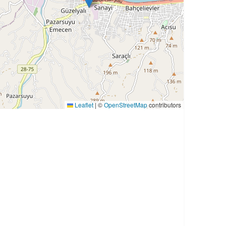
Leaflet
|
©
OpenStreetMap
contributors