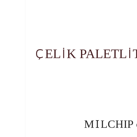
Ç
İ
İ
EL
K PALETL
I
M
LCHIP c