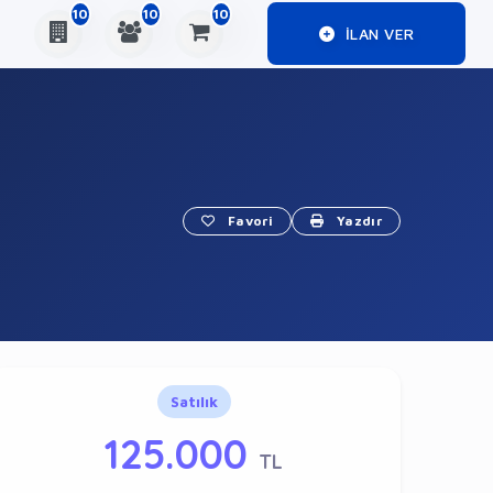
10
10
10
ILAN VER
Favori
Yazdır
Satılık
125.000
TL