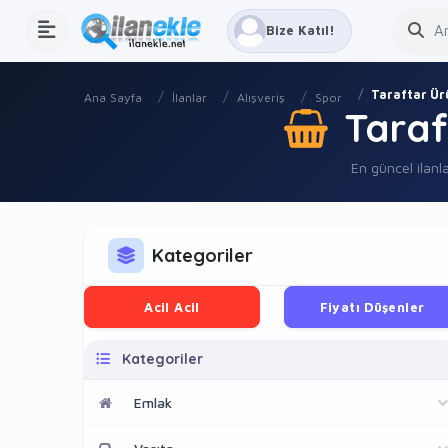
Bize Katıl!
Taraftar Ür
Ana Sayfa
İlanlar
Alışveriş
Spor
Taraf
En güncel ilanla
Kategoriler
Acil Acil
Fiyatı Düşenler
Kategoriler
Emlak