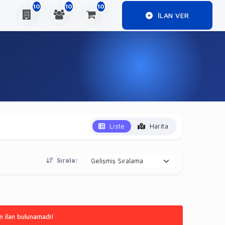
10
10
10
ILAN VER
Liste
Harita
Sırala:
n ilan bulunamadı!