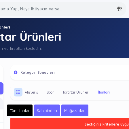
ünleri
tar Ürünleri
rı ve fırsatları keşfedin.
Kategori Sonuçları
Alışveriş
Spor
Taraftar Ürünleri
İlanları
Tüm İlanlar
Sahibinden
Mağazadan
Seçtiğiniz kriterlere uygu