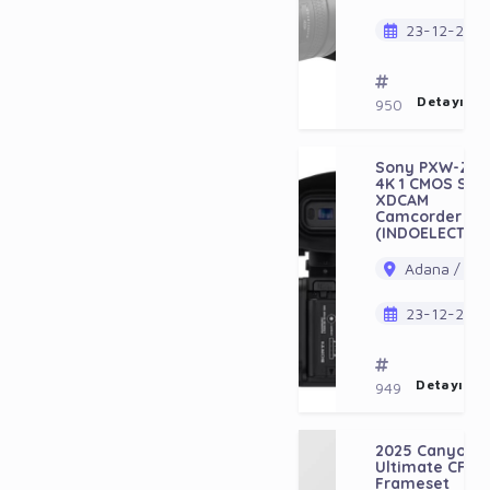
23-12-202
Detayı Gö
950
Sony PXW-Z20
4K 1 CMOS Sen
XDCAM
Camcorder
(INDOELECTRO
Adana / Ala
23-12-202
Detayı Gö
949
2025 Canyon
Ultimate CFR
Frameset