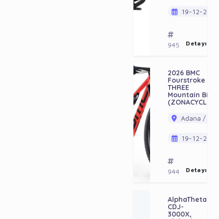
19-12-202
Detayı Gö
945
2026 BMC
Fourstroke 01
THREE
Mountain Bike
(ZONACYCLES)
Adana / Ala
19-12-202
Detayı Gö
944
AlphaTheta
9
CDJ-
E
3000X,