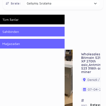
Sırala:
Tüm İlanlar
Sahibinden
Mağazadan
Wholesales
Bitmain S21
XP 270th
asic,Antminer
S23 318th asic
miner
Denizli / Ac
07-04-202
Detayı Gö
990