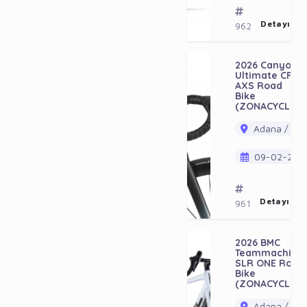
Detayı Gö
962
2026 Canyon
Ultimate CFR
AXS Road
Bike
(ZONACYCLES)
Adana / Ala
09-02-202
Detayı Gö
961
2026 BMC
Teammachine
SLR ONE Road
Bike
(ZONACYCLES)
Adana / Ala