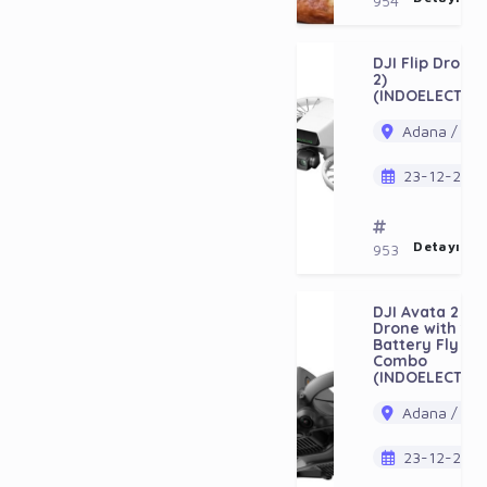
954
DJI Flip Drone
2)
(INDOELECTRO
Adana / Ala
23-12-202
Detayı Gö
953
DJI Avata 2 FP
Drone with 1-
Battery Fly Mo
Combo
(INDOELECTRO
Adana / Ala
23-12-202