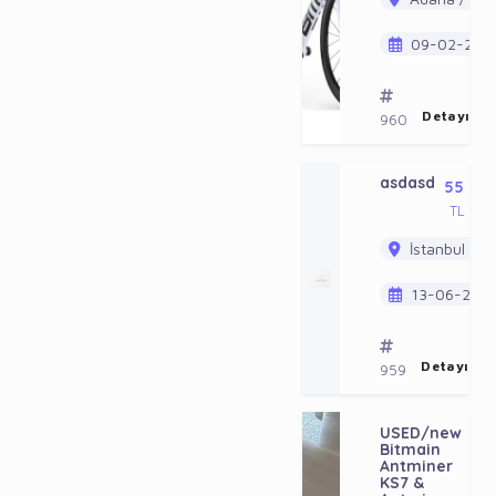
09-02-202
Detayı Gö
960
asdasd
55
TL
İstanbul / B
13-06-202
Detayı Gö
959
USED/new
30
Bitmain
US
Antminer
KS7 &