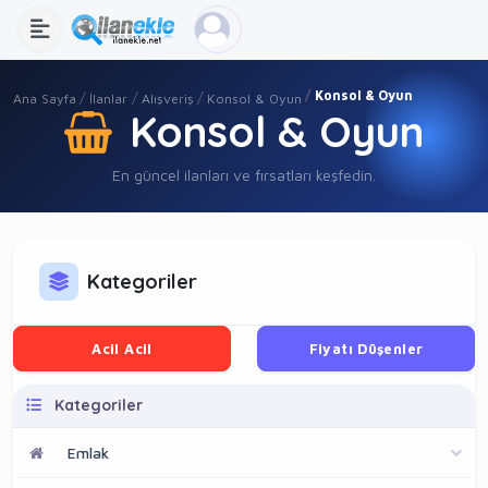
Konsol & Oyun
Ana Sayfa
İlanlar
Alışveriş
Konsol & Oyun
Konsol & Oyun
En güncel ilanları ve fırsatları keşfedin.
Kategoriler
Acil Acil
Fiyatı Düşenler
Kategoriler
Emlak