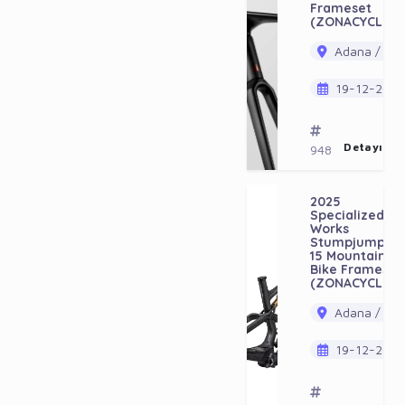
Frameset
(ZONACYCLES)
Adana / Ala
19-12-202
Detayı Gö
948
2025
Specialized S-
Works
Stumpjumper
15 Mountain
Bike Frameset
(ZONACYCLES)
Adana / Ala
19-12-202