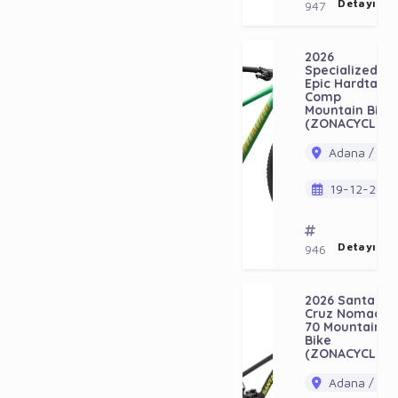
Detayı Gö
947
2026
Specialized
Epic Hardtail
Comp
Mountain Bike
(ZONACYCLES)
Adana / Ala
19-12-202
Detayı Gö
946
2026 Santa
Cruz Nomad
70 Mountain
Bike
(ZONACYCLES)
Adana / Ala