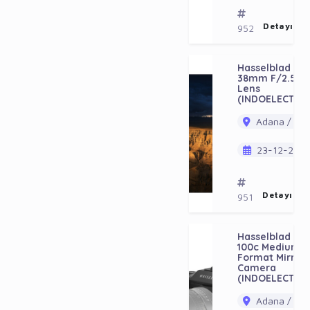
Detayı Gö
952
Hasselblad Xc
38mm F/2.5 V
Lens
(INDOELECTRO
Adana / Ala
23-12-202
Detayı Gö
951
Hasselblad X2
100c Medium
Format Mirrorl
Camera
(INDOELECTRO
Adana / Ala