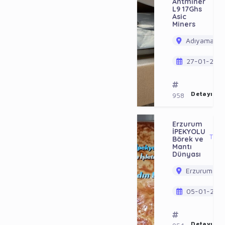
Antminer
L9 17Ghs
Asic
Miners
Adıyaman / 
27-01-202
Detayı Gö
958
Erzurum
1
İPEKYOLU
TL
Börek ve
Mantı
Dünyası
Erzurum / P
05-01-202
Detayı Gö