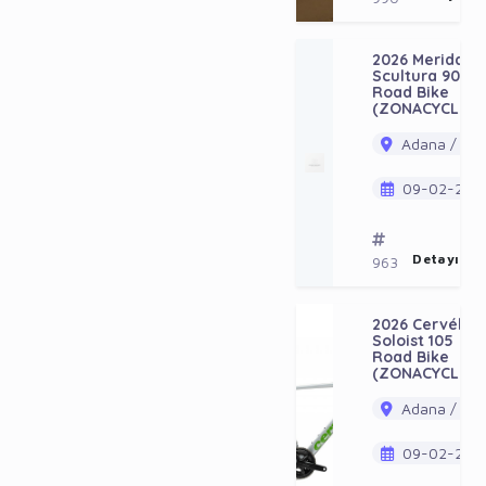
2026 Merida
Scultura 9000
Road Bike
(ZONACYCLES)
Adana / Ala
09-02-202
Detayı Gö
963
2026 Cervélo
Soloist 105
Road Bike
(ZONACYCLES)
Adana / Ala
09-02-202