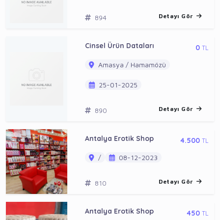
Detayı Gör
894
Cinsel Ürün Dataları
0
TL
Amasya / Hamamözü
25-01-2025
Detayı Gör
890
Antalya Erotik Shop
4.500
TL
/
08-12-2023
Detayı Gör
810
Antalya Erotik Shop
450
TL