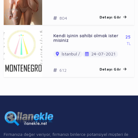
Detayı Gör
804
Kendi işinin sahibi olmak ister
25
misiniz
TL
İstanbul /
24-07-2021
Detayı Gör
612
Firmanıza değer veriyor, firmanızı binlerce potansiyel müşteri ile