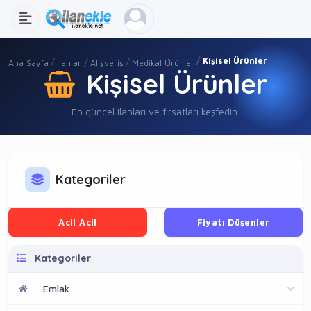
Kişisel Ürünler
Ana Sayfa
İlanlar
Alışveriş
Medikal Ürünler
Kişisel Ürünler
En güncel ilanları ve fırsatları keşfedin.
Kategoriler
Acil Acil
Fiyatı Düşenler
Kategoriler
Emlak