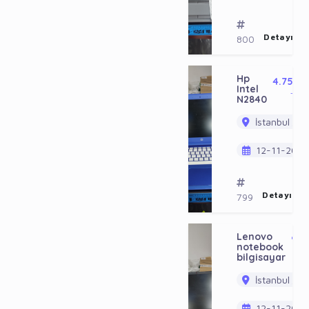
Detayı Gö
800
Hp
4.750
Intel
TL
N2840
İstanbul / B
12-11-2023
Detayı Gö
799
Lenovo
9.5
notebook
bilgisayar
İstanbul / B
12-11-2023