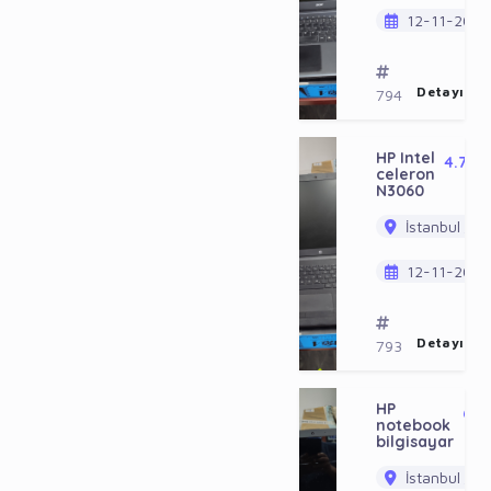
12-11-2023
Detayı Gö
794
HP Intel
4.750
celeron
TL
N3060
İstanbul / B
12-11-2023
Detayı Gö
793
HP
6.2
notebook
bilgisayar
İstanbul / B