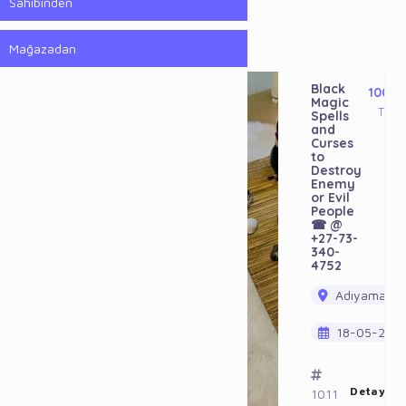
Sahibinden
Mağazadan
Black
100
Magic
TL
Spells
and
Curses
to
Destroy
Enemy
or Evil
People
☎ @
+27-73-
340-
4752
Adıyaman /
18-05-202
Detayı G
1011