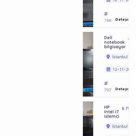
Detayı Gö
798
Dell
6.2
notebook
bilgisayar
İstanbul / B
12-11-2023
Detayı Gö
797
HP
6.750
Intel i7
TL
islemci
İstanbul / B