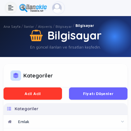
Bilgisayar
Ana Sayfa
İlanlar
Alışveriş
Bilgisayar
Bilgisayar
En güncel ilanları ve fırsatları keşfedin.
Kategoriler
Acil Acil
Fiyatı Düşenler
Kategoriler
Emlak