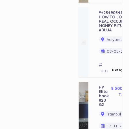
®+23490349222
HOW TO JOIN
REAL OCCULT 
MONEY RITUAL 
ABUJA
Adıyaman / 
08-05-202
Detayı G
1002
HP
8.500
Elita
TL
book
820
G2
İstanbul / B
12-11-2023