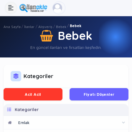
Bebek
Ana Sayfa
İlanlar
Alışveriş
Bebek
Bebek
En güncel ilanları ve fırsatları keşfedin.
Kategoriler
Acil Acil
Fiyatı Düşenler
Kategoriler
Emlak