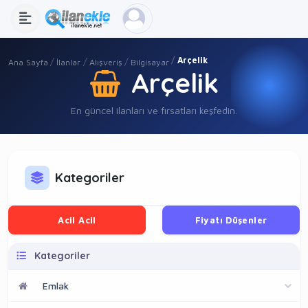
Arçelik
Ana Sayfa
İlanlar
Alışveriş
Bilgisayar
Arçelik
En güncel ilanları ve fırsatları keşfedin.
Kategoriler
Acil Acil
Fiyatı Düşenler
Kategoriler
Emlak