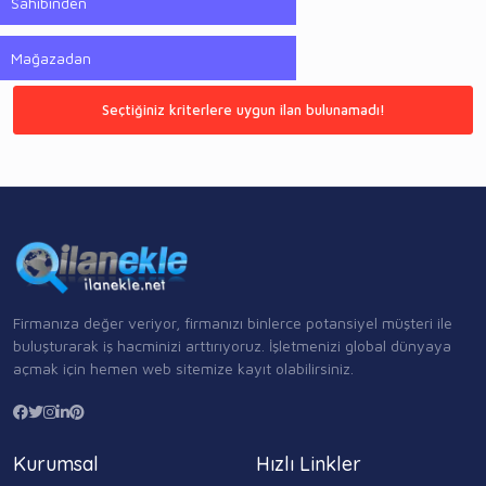
Sahibinden
Mağazadan
Seçtiğiniz kriterlere uygun ilan bulunamadı!
Firmanıza değer veriyor, firmanızı binlerce potansiyel müşteri ile
buluşturarak iş hacminizi arttırıyoruz. İşletmenizi global dünyaya
açmak için hemen web sitemize kayıt olabilirsiniz.
Kurumsal
Hızlı Linkler